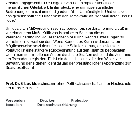
Zerstreuungsgeschäft. Die Folge davon ist ein rapider Verfall der
menschlichen Urteilskraft. In ihm steckt eine unmißverständliche
Bedrohung: er macht unmündig oder hält in Unmündigkeit. Und er tastet
das gesellschaftliche Fundament der Demokratie an. Wir amüsieren uns zu
Tode."
Um gezielten Mißverständnissen zu begegnen, sei daran erinnert, daß in
zunehmendem Maße Kritik von islamischer Seite an dieser
Verabsolutierung individualistischer Moral und Rechtsauffassungen zu
vernehmen ist, weil sie dem Werte-Kanon des Koran widersprechen.
Möglicherweise setzt demnächst eine Säkularisierung des Islam ein.
Vorläufig ist eine stärkere Rückbesinnung auf den Islam zu beobachten,
wenn man nur mit offenen Augen durch die Straßen geht und die Zunahme
der Tschadors registriert. Es ist ein deutliches Indiz für den Willen zur
Bewahrung der eigenen Identität und der (verständlichen) Abgrenzung zur
Spaßgesellschaft.
Prof. Dr. Klaus Motschmann
lehrte Politikwissenschaft an der Hochschule
der Künste in Berlin
Versenden
Drucken
Probeabo
bestellen
Datenschutzerklärung