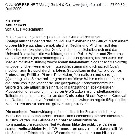
©
JUNGE FREIHEIT Verlag GmbH & Co.
www.jungefreiheit.de
27/00 30.
Juni 2000
Kolumne
Amüsement
von Klaus Motschmann
Zu den wenigen, allerdings sehr festen Grundsätzen unserer
Spaßgesellschaft gehört das individuelle "Streben nach Glück". Nach einem
groben Mißverständnis demokratischer Rechte und Pflichten soll dem
Menschen demzufolge alles Spaß machen: der Schulbesuch und das
Universitätsstudium, die Ausbildung und die Politik, Wehr- und Zivildienst,
der Gottesdienst (als Verkündigung des E-fun-geliums) und vor allem die
Medien mit ihrem ständig wachsenden Infotainment. Sogar der Strafvollzug
für Jugendliche, wenn er denn tatsächlich unumgänglich ist, soll Spaß
machen, zum Beispiel durch Erlebnis-Strafvollzug in der Karibik. Lehrer,
Professoren, Politiker, Pfarrer, Publizisten, Journalisten und sonstige
(v)ideologische Sinnvermittler geraten auf diese Weise mehr und mehr in
die Rolle von "Spaßmachern", die ganzjährige Karnevalsstimmung
verbreiten. Sie äußert sich sinnfällig in ganzjährigen spektakulären
Massendemonstrationen in unseren Großstädten mit hunderttausenden
Teilnehmern: man denke nur an den Christopher-Street-Day, den Karneval
der Nationen, die Love Parade oder an die inzwischen regelmäßigen Inline-
Skater-Demonstrationen auf großen Hauptstraßen.
Die ersehnten Dauerwirkungen für das friedliche Zusammenleben von
Menschen unterschiedlicher Herkunft und Orientierung lassen allerdings
auf sich warten. Die Gründe dafür hat der amerikanische
Kommunikationssoziologe Neil Postman Mitte der achtziger Jahre in
seinem vielbeachteten Buch "Wir amüsieren uns zu Tode" dargestellt: "An
die Stelle der Erkenntnis- und Wahrnehmungsanstrengung tritt das