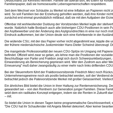
Deutschland zur Kenntnis nehmen. Familie sei überall dort, wo Eltern für Kin
Familienpapier, daß sie homosexuelle Lebensgemeinschaften respektiere.
Seit dem Wechsel von Schäuble zu Merkel ist eine Inflation an Papieren nicht zu
wird. So soll Familien bei der Erziehung geholfen werden, daß ihre Kinder nicht
zunächst erst einmal grundsätzlich mißtraut, daß sie mit den Aufgaben der Erzie
Offenbar mit wohlwollender Duldung der Vorsitzenden Merkel legte der stellve
wurde. Natürlich hatte Bosbach auch alle bisherigen CDU-Positionen in sein 
der Asylbewerber und der Änderung des Asylgrundrechtes in eine nur noch insti
Eindruck aufkommen, bei der Union deute sich eine Kehrtwende in der Auslände
Die wütende CSU, mit der das Papier vorher nicht abgestimmt war, kippte die
der frühere niedersächsische Justizminister Hans-Dieter Schwind überzeugt. Di
Die mangelnde Professionalität der neuen CDU-Spitze im Umgang mit Papieren lä
befindet. Offiziell wird zwar so getan, als lehne man die Positionen der sozi
Beschlußlage von Partei und Fraktion zeigt sich durch Schwerpunktsetzungen,
Einwanderung als Bereicherung gepriesen wird. Wer den Zustrom aus aller Welt
Erneuerung" muß daher zwangsläufig zu einer mehr nach links driftenden CDU
Bei der Steuerreform führt der Fraktionsvorsitzende Friedrich Merz noch Rückz
Unternehmensgewinne noch als positiv betrachtet werden, soll der Verdienst de
betrachtet jedoch die Pateivorsitzende Merkel mit großer Gelassenheit. Vielle
Ein ähnliches Bild bietet die Union in ihrer Haltung zur Rentenversicherung. 
gewandert sei – von den Rentnern zur Generation junger Familien. Diese Famili
setzt dem ein radikales Konzept entgegen, indem sie die Renten in Zukunft star
– mit.
So bietet die Union in diesen Tagen keine programmatische Geschlossenheit, so
"Die CDU hat ihr Schaufenster mit Angela Merkel dekoriert. Aber keiner beantwor