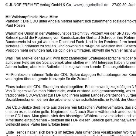
©
JUNGE FREIHEIT Verlag GmbH & Co.
www.jungefreiheit.de
27/00 30. Juni
Mit Volldampf in die Neue Mitte
Parteien I: Die CDU unter Angela Merkel nähert sich zunehmend sozialdemokra
Paul Rosen
Warum die Union in der Wählergunst derzeit mit 38 Prozent vor der SPD (36 Pro
Beherzt packt die Regierung von Bundeskanzler Gerhard Schröder ihre Reformp
Bundeswehr ist so gut wie unter Dach und Fach. Und in der Rentenreform bemüh
sicheres Fundament zu stellen. Und obwohl die rot-grüne Koalition ihre Gesetz
Position mehr gefunden hat, steigt in den Umfragen, obwohl die Wähler nicht wis
Was Frau Merkel genau will, wird trotz zahlreicher Strategiegespräche mit der
auf deren Feld sie die Sozialdemokraten stellen will. Mit Interesse haben füh
Jahren halten, aber kein Butterbrot hinzugewinnen konnte. Die ausgebliebe
Mit Frohlocken nahmen Teile der CDU-Spitze dagegen Behauptungen zur Kenntn
verlangten überzeugende Konzepte für die Zukunft.
Eines haben die CDU-Strategen nicht begriffen: Bei dem wenig zugkräftigen NR
Von Rüttgers wußte man früher nicht, wofür er stand, und genausowenig, wo er 
traditionelle CDU-Wähler zur FDP und ihrem agilen Landesvorsitzenden Jürgen 
Sozialdemokraten, denen die arbeits- und wirtschaftsfeindliche Politik der Gr
Die CDU-Spitze destillierte aus diesem rein taktischen Wählerverhalten, das
um den es zu buhlen gelte. Negierend, daß auch Stammwähler sich anders orien
neue CDU aus. Man glaubt sich des bisherigen Wählerreservoirs sicher und setz
Mittelstand einzubrechen – seitdem die FDP diesen Bereich geräumt hat, ware
vielleicht neue Partei hier Erfolge feiern.
Erste Trends hatten sich bereits im letzten Jahr unter dem Vorsitzenden Wolfg