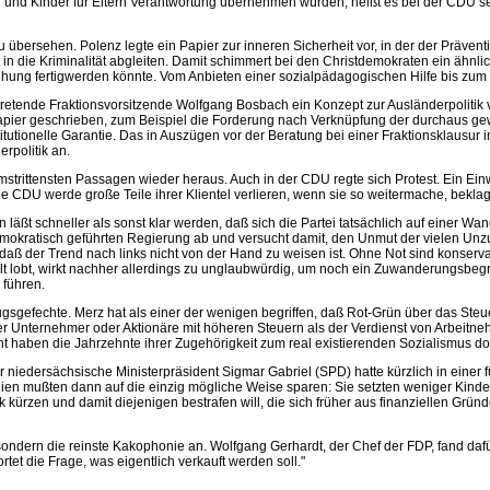
der und Kinder für Eltern Verantwortung übernehmen würden, heißt es bei der CDU 
 übersehen. Polenz legte ein Papier zur inneren Sicherheit vor, in der der Prävent
 in die Kriminalität abgleiten. Damit schimmert bei den Christdemokraten ein ähnli
hung fertigwerden könnte. Vom Anbieten einer sozialpädagogischen Hilfe bis zum Ein
rtretende Fraktionsvorsitzende Wolfgang Bosbach ein Konzept zur Ausländerpoliti
Papier geschrieben, zum Beispiel die Forderung nach Verknüpfung der durchaus g
tutionelle Garantie. Das in Auszügen vor der Beratung bei einer Fraktionsklausur 
rpolitik an.
 umstrittensten Passagen wieder heraus. Auch in der CDU regte sich Protest. Ein 
e CDU werde große Teile ihrer Klientel verlieren, wenn sie so weitermache, bekla
ßt schneller als sonst klar werden, daß sich die Partei tatsächlich auf einer Wa
aldemokratisch geführten Regierung ab und versucht damit, den Unmut der vielen Un
 daß der Trend nach links nicht von der Hand zu weisen ist. Ohne Not sind konser
 lobt, wirkt nachher allerdings zu unglaubwürdig, um noch ein Zuwanderungsbegre
 führen.
ugsgefechte. Merz hat als einer der wenigen begriffen, daß Rot-Grün über das Steu
r Unternehmer oder Aktionäre mit höheren Steuern als der Verdienst von Arbeitneh
icht haben die Jahrzehnte ihrer Zugehörigkeit zum real existierenden Sozialismus d
Der niedersächsische Ministerpräsident Sigmar Gabriel (SPD) hatte kürzlich in ein
en mußten dann auf die einzig mögliche Weise sparen: Sie setzten weniger Kinder i
k kürzen und damit diejenigen bestrafen will, die sich früher aus finanziellen Gr
ndern die reinste Kakophonie an. Wolfgang Gerhardt, der Chef der FDP, fand dafür
tet die Frage, was eigentlich verkauft werden soll."