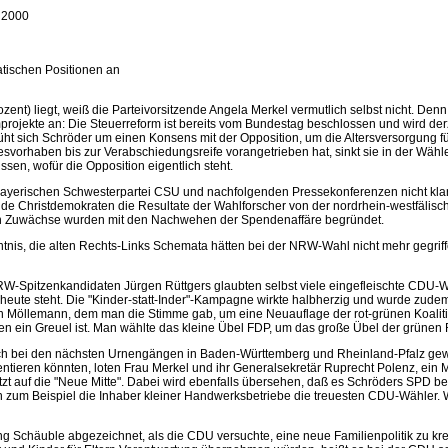
 2000
tischen Positionen an
zent) liegt, weiß die Parteivorsitzende Angela Merkel vermutlich selbst nicht. De
rojekte an: Die Steuerreform ist bereits vom Bundestag beschlossen und wird der
t sich Schröder um einen Konsens mit der Opposition, um die Altersversorgung fü
esvorhaben bis zur Verabschiedungsreife vorangetrieben hat, sinkt sie in der Wäh
sen, wofür die Opposition eigentlich steht.
 bayerischen Schwesterpartei CSU und nachfolgenden Pressekonferenzen nicht klar. 
rende Christdemokraten die Resultate der Wahlforscher von der nordrhein-westfälis
nen Zuwächse wurden mit den Nachwehen der Spendenaffäre begründet.
is, die alten Rechts-Links Schemata hätten bei der NRW-Wahl nicht mehr gegrif
W-Spitzenkandidaten Jürgen Rüttgers glaubten selbst viele eingefleischte CDU-Wä
heute steht. Die "Kinder-statt-Inder"-Kampagne wirkte halbherzig und wurde zudem 
Möllemann, dem man die Stimme gab, um eine Neuauflage der rot-grünen Koalition 
ünen ein Greuel ist. Man wählte das kleine Übel FDP, um das große Übel der grünen
 sich bei den nächsten Urnengängen in Baden-Württemberg und Rheinland-Pfalz ge
tieren könnten, loten Frau Merkel und ihr Generalsekretär Ruprecht Polenz, ein M
t auf die "Neue Mitte". Dabei wird ebenfalls übersehen, daß es Schröders SPD bei
n zum Beispiel die Inhaber kleiner Handwerksbetriebe die treuesten CDU-Wähler. 
ang Schäuble abgezeichnet, als die CDU versuchte, eine neue Familienpolitik zu kr