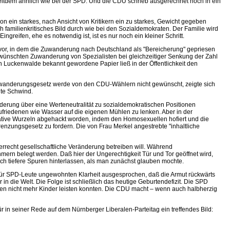
seitdem ähnlich wie bei der SPD. Und die CDU schrieb ausgerechnet noch in ein
ion ein starkes, nach Ansicht von Kritikern ein zu starkes, Gewicht gegeben
ch familienkritisches Bild durch wie bei den Sozialdemokraten. Der Familie wird
greifen, ehe es notwendig ist, ist es nur noch ein kleiner Schritt.
k vor, in dem die Zuwanderung nach Deutschland als "Bereicherung" gepriesen
ewünschten Zuwanderung von Spezialisten bei gleichzeitiger Senkung der Zahl
in Luckenwalde bekannt gewordene Papier ließ in der Öffentlichkeit den
Einwanderungsgesetz werde von den CDU-Wählern nicht gewünscht, zeigte sich
gte Schwind.
nderung über eine Werteneutralität zu sozialdemokratischen Positionen
zufriedenen wie Wasser auf die eigenen Mühlen zu lenken. Aber in der
vative Wurzeln abgehackt worden, indem den Homosexuellen hofiert und die
nzungsgesetz zu fordern. Die von Frau Merkel angestrebte "inhaltliche
errecht gesellschaftliche Veränderung betreiben will. Während
mern belegt werden. Daß hier der Ungerechtigkeit Tür und Tor geöffnet wird,
och tiefere Spuren hinterlassen, als man zunächst glauben mochte.
er für SPD-Leute ungewohnten Klarheit ausgesprochen, daß die Armut rückwärts
n die Welt. Die Folge ist schließlich das heutige Geburtendefizit. Die SPD
ünden nicht mehr Kinder leisten konnten. Die CDU macht – wenn auch halbherzig
 in seiner Rede auf dem Nürnberger Liberalen-Parteitag ein treffendes Bild: