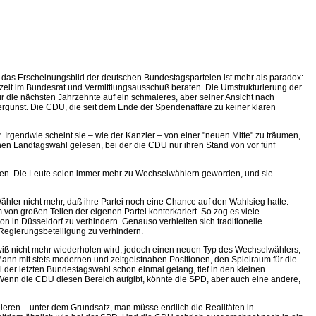
nn das Erscheinungsbild der deutschen Bundestagsparteien ist mehr als paradox:
zeit im Bundesrat und Vermittlungsausschuß beraten. Die Umstrukturierung der
r die nächsten Jahrzehnte auf ein schmaleres, aber seiner Ansicht nach
lergunst. Die CDU, die seit dem Ende der Spendenaffäre zu keiner klaren
Irgendwie scheint sie – wie der Kanzler – von einer "neuen Mitte" zu träumen,
chen Landtagswahl gelesen, bei der die CDU nur ihren Stand von vor fünf
fen. Die Leute seien immer mehr zu Wechselwählern geworden, und sie
hler nicht mehr, daß ihre Partei noch eine Chance auf den Wahlsieg hatte.
von großen Teilen der eigenen Partei konterkariert. So zog es viele
in Düsseldorf zu verhindern. Genauso verhielten sich traditionelle
 Regierungsbeteiligung zu verhindern.
wiß nicht mehr wiederholen wird, jedoch einen neuen Typ des Wechselwählers,
ann mit stets modernen und zeitgeistnahen Positionen, den Spielraum für die
 der letzten Bundestagswahl schon einmal gelang, tief in den kleinen
Wenn die CDU diesen Bereich aufgibt, könnte die SPD, aber auch eine andere,
eieren – unter dem Grundsatz, man müsse endlich die Realitäten in