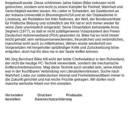
freigekauft wurde. Diese schlimmen Jahre haben Bilke indessen nicht
gebrochen, sondern erst recht zu einem Kämpfer für Freiheit, Wahrheit und
Gerechtigkeit werden lassen. Als Lektor in Schweden, als Gastdozent an
der Indiana-Universität in Bloomington/USA und an der Ostakademie in
Lüneburg, als Redakteur bei Inter Nationes, der Welt, der Bundeszentrale
für Politische Bildung und schließlich der KK hat er sich immer wieder für
seine Ziele unermüdlich eingesetzt. Seine Dissertation behandelte Anna
Seghers (1977), so daß er nicht zufälligerweise Vizepräsident des Freien
Deutschen Autorenverband (FDA) geworden ist. Bilke hat es nicht immer
leicht gehabt; sein vertrauenserweckendes, freundliches und verbindliches,
manchmal wohl auch zu mitteilsames, Wesen wurde wiederholt von
Vorgesetzten mit hergeholter spitzfindiger Kritik und Zurücksetzung böse
entgolten, doch hat ihn dies nie in der Seele treffen können.
Mit Jörg Bernhard Bilke tritt wohl der letzte Chefredakteur in den Ruhestand,
der nicht die heutige PC-Technik verwendete, sondern die mechanische
Kofferschreibmaschine. Mag diese Technik auch veraltet sein, seine Arbeit
war in der fruchtbaren Verbindung von Literaturkenntnissen, Suche nach
Wahrheit, Liebe zur ostdeutschen Heimat und Freiheitsbewußtsein immer in
die Zukunft gerichtet und hat reiche Früchte getragen. Wir dürfen noch
manche wertvolle Arbeit von ihm erwarten.
Versenden
Drucken
Probeabo
bestellen
Datenschutzerklärung