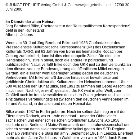
©
JUNGE FREIHEIT Verlag GmbH & Co.
www.jungefreiheit.de
27/00 30.
Juni 2000
Im Dienste der alten Heimat
Jörg Bernhard Bilke, Chefredakteur der "Kulturpolitischen Korrespondenz",
geht in den Ruhestand
Albrecht Jebens
Wenn am 30. Juni Jörg Bernhard Bilke, seit 1983 Chefredakteur des
Pressedienstes Kulturpolitische Korrespondenz (KK) des Ostdeutschen
Kulturrats (OKR), mit 63 Jahren von Bonn ins heimatliche Rodach bei
Coburg zurückkehrt, dann ist dies eine doppelte Zäsur. Die eine, der
Rentenbeginn, ist rein privat, doch die andere ist politischer und
publizistischer Natur, verläßt Bilke doch den OKR just zu dem Zeitpunkt, an
dem diesem von der Bundesregierung die öffentlichen Mittel entzogen
werden, ein eiskalter, wohl überlegter Schlag gegen die deutschen
Vertriebenen. Mit Bilke verläßt darüber hinaus der bewährteste und
gebildetste Chefredakteur die Kulturszene der Heimatvertriebenen. Über
600 Ausgaben der KK hat Bilke, seit 1991 zusammen mit Georg Aescht (der
im Juli sein Nachfolger wird), gestaltet. Die KK wird in aller Welt, zum
Großteil auch im fremdverwalteten deutschen Osten gelesen und stellt ein
einzigartiges Verbindungsglied zwischen den deutschen Vertriebenen im
In- und Ausland, in der alten und neuen Heimat dar.
Bilke wurde 1937 in Berlin geboren. Noch im selben Jahr zog er mit den
Eltern nach Rodach, wo er – wie er betont – unter der Obhut einer
sächsischen und einer schlesischen Großmutter aufwuchs. Ab 1958
studierte er in Berlin und Mainz Germanistik und Literaturwissenschaft und
schrieb schon damals leidenschaftliche Artikel gegen das SED-Regime:
Deshalb verhaftete die Stasi ihn am 9. September 1961 in Leipzig. Er erhielt
mehr als drei Jahre Zuchthaus in Waldheim, von wo er 1964 durch Bonn