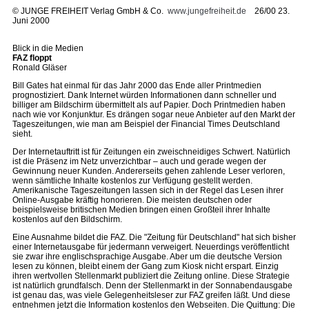
©
JUNGE FREIHEIT Verlag GmbH & Co.
www.jungefreiheit.de
26/00 23.
Juni 2000
Blick in die Medien
FAZ floppt
Ronald Gläser
Bill Gates hat einmal für das Jahr 2000 das Ende aller Printmedien
prognostiziert. Dank Internet würden Informationen dann schneller und
billiger am Bildschirm übermittelt als auf Papier. Doch Printmedien haben
nach wie vor Konjunktur. Es drängen sogar neue Anbieter auf den Markt der
Tageszeitungen, wie man am Beispiel der Financial Times Deutschland
sieht.
Der Internetauftritt ist für Zeitungen ein zweischneidiges Schwert. Natürlich
ist die Präsenz im Netz unverzichtbar – auch und gerade wegen der
Gewinnung neuer Kunden. Andererseits gehen zahlende Leser verloren,
wenn sämtliche Inhalte kostenlos zur Verfügung gestellt werden.
Amerikanische Tageszeitungen lassen sich in der Regel das Lesen ihrer
Online-Ausgabe kräftig honorieren. Die meisten deutschen oder
beispielsweise britischen Medien bringen einen Großteil ihrer Inhalte
kostenlos auf den Bildschirm.
Eine Ausnahme bildet die FAZ. Die "Zeitung für Deutschland" hat sich bisher
einer Internetausgabe für jedermann verweigert. Neuerdings veröffentlicht
sie zwar ihre englischsprachige Ausgabe. Aber um die deutsche Version
lesen zu können, bleibt einem der Gang zum Kiosk nicht erspart. Einzig
ihren wertvollen Stellenmarkt publiziert die Zeitung online. Diese Strategie
ist natürlich grundfalsch. Denn der Stellenmarkt in der Sonnabendausgabe
ist genau das, was viele Gelegenheitsleser zur FAZ greifen läßt. Und diese
entnehmen jetzt die Information kostenlos den Webseiten. Die Quittung: Die