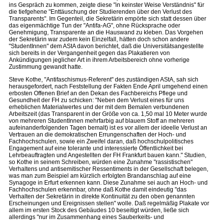
ins Gespräch zu kommen, zeigte diese "in keinster Weise Verständnis" für
die tiefgehene "Enttäuschung der Studierenden über den Verlust des
Transparents". Im Gegenteil, die Sekretärin empörte sich statt dessen über
das eigenmächtige Tun der "Antifa-AG", ohne Rücksprache oder
Genehmigung, Transparente an die Hauswand zu kleben. Das Vorgehen
der Sekretärin war zudem kein Einzelfall, hätten doch schon andere
"StudentInnen" dem AStA davon berichtet, daß die Universitätsangestellte
sich bereits in der Vergangenheit gegen das Plakatieren von
Ankündigungen jeglicher Art in ihrem Arbeitsbereich ohne vorherige
Zustimmung gewandt hatte.
Steve Kothe, "Antifaschismus-Referent" des zuständigen AStA, sah sich
herausgefordert, nach Feststellung der Fakten Ende April umgehend einen
erbosten Offenen Brief an den Dekan des Fachbereichs Pflege und
Gesundheit der FH zu schicken: "Neben dem Verlust eines für uns
erheblichen Materialwertes und der mit dem Bemalen verbundenen
Arbeitszeit (das Transparent in der Größe von ca. 1,50 mal 10 Meter wurde
von mehreren StudentInnen mehrfarbig auf blauem Stoff an mehreren
aufeinanderfolgenden Tagen bemalt) ist es vor allem der ideelle Verlust an
Vertrauen an die demokratischen Errungenschaften der Hoch- und
Fachhochschulen, sowie ein Zweifel daran, daß hochschulpolitisches
Engagement auf eine tolerante und interessierte Öffentlichkeit bei
Lehrbeauftragten und Angestellten der FH Frankfurt bauen kann." Studien,
so Kothe in seinem Schreiben, würden eine Zunahme "rassistischen"
Verhaltens und antisemitischer Ressentiments in der Gesellschaft belegen,
was man zum Beispiel am kürzlich erfolgten Brandanschlag auf eine
Synagoge in Erfurt erkennen kann. Diese Zunahme sei auch an Hoch- und
Fachhochschulen erkennbar, ohne daß Kothe damit eindeutig "das
Verhalten der Sekretärin in direkte Kontinuität zu den oben genannten
Erscheinungen und Ereignissen stellen" wolle. Daß regelmäßig Plakate vor
allem im ersten Stock des Gebäudes 10 beseitigt würden, ließe sich
allerdings "nur im Zusammenhang eines Sauberkeits- und