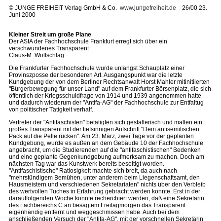
©
JUNGE FREIHEIT Verlag GmbH & Co.
www.jungefreiheit.de
26/00 23.
Juni 2000
Kleiner Streit um große Plane
Der AStA der Fachhochschule Frankfurt erregt sich über ein
verschwundenes Transparent
Claus-M. Wolfschlag
Die Frankfurter Fachhochschule wurde unlängst Schauplatz einer
Provinszposse der besonderen Art. Ausgangspunkt war die letzte
Kundgebung der von dem Berliner Rechtsanwalt Horst Mahler mitinitiierten
"Bürgerbewegung für unser Land" auf dem Frankfurter Börsenplatz, die sich
öffentlich der Kriegsschuldfrage von 1914 und 1939 angenommen hatte
und dadurch wiederum der "Antifa-AG" der Fachhochschule zur Entfaltug
von politischer Tätigkeit verhalf.
Vertreter der "Antifaschisten" betätigten sich gestalterisch und malten ein
großes Transparent mit der tiefsinnigen Aufschrift "Dem antisemitischen
Pack auf die Pelle rücken". Am 23. März, zwei Tage vor der geplanten
Kundgebung, wurde es außen an dem Gebäude 10 der Fachhochschule
angebracht, um die Studierenden auf die "antifaschistischen" Bedenken
und eine geplante Gegenkundgebung aufmerksam zu machen. Doch am
nächsten Tag war das Kunstwerk bereits beseitigt worden.
"Antifaschistische" Ratlosigkeit machte sich breit, da auch nach
"mehrstündigem Bemühen, unter anderem beim Liegenschaftsamt, den
Hausmeistern und verschiedenen Sekretariaten" nichts über den Verbleib
des wertvollen Tuches in Erfahrung gebracht werden konnte. Erst in der
darauffolgenden Woche konnte recherchiert werden, daß eine Sekretärin
des Fachbereichs C an besagtem Freitagmorgen das Transparent
eigenhändig entfernt und weggeschmissen habe. Auch bei dem
anschließenden Versuch der "Antifa-AG", mit der vorschnellen Sekretärin