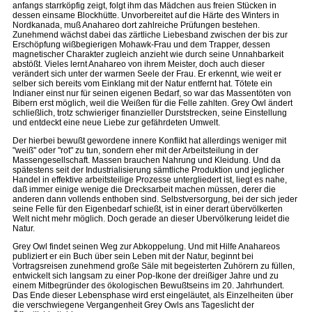
anfangs starrköpfig zeigt, folgt ihm das Mädchen aus freien Stücken in
dessen einsame Blockhütte. Unvorbereitet auf die Härte des Winters in
Nordkanada, muß Anahareo dort zahlreiche Prüfungen bestehen.
Zunehmend wächst dabei das zärtliche Liebesband zwischen der bis zur
Erschöpfung wißbegierigen Mohawk-Frau und dem Trapper, dessen
magnetischer Charakter zugleich anzieht wie durch seine Unnahbarkeit
abstößt. Vieles lernt Anahareo von ihrem Meister, doch auch dieser
verändert sich unter der warmen Seele der Frau. Er erkennt, wie weit er
selber sich bereits vom Einklang mit der Natur entfernt hat. Tötete ein
Indianer einst nur für seinen eigenen Bedarf, so war das Massentöten von
Bibern erst möglich, weil die Weißen für die Felle zahlten. Grey Owl ändert
schließlich, trotz schwieriger finanzieller Durststrecken, seine Einstellung
und entdeckt eine neue Liebe zur gefährdeten Umwelt.
Der hierbei bewußt gewordene innere Konflikt hat allerdings weniger mit
"weiß" oder "rot" zu tun, sondern eher mit der Arbeitsteilung in der
Massengesellschaft. Massen brauchen Nahrung und Kleidung. Und da
spätestens seit der Industrialisierung sämtliche Produktion und jeglicher
Handel in effektive arbeitsteilige Prozesse untergliedert ist, liegt es nahe,
daß immer einige wenige die Drecksarbeit machen müssen, derer die
anderen dann vollends enthoben sind. Selbstversorgung, bei der sich jeder
seine Felle für den Eigenbedarf schießt, ist in einer derart übervölkerten
Welt nicht mehr möglich. Doch gerade an dieser Ubervölkerung leidet die
Natur.
Grey Owl findet seinen Weg zur Abkoppelung. Und mit Hilfe Anahareos
publiziert er ein Buch über sein Leben mit der Natur, beginnt bei
Vortragsreisen zunehmend große Säle mit begeisterten Zuhörern zu füllen,
entwickelt sich langsam zu einer Pop-Ikone der dreißiger Jahre und zu
einem Mitbegründer des ökologischen Bewußtseins im 20. Jahrhundert.
Das Ende dieser Lebensphase wird erst eingeläutet, als Einzelheiten über
die verschwiegene Vergangenheit Grey Owls ans Tageslicht der