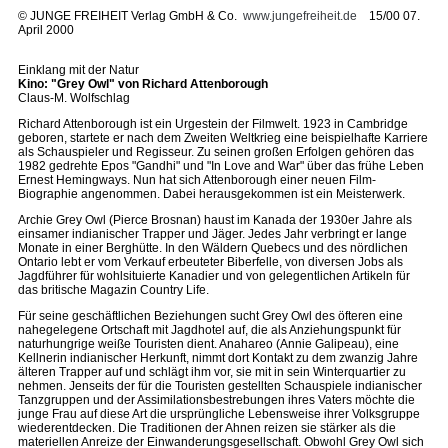
©
JUNGE FREIHEIT Verlag GmbH & Co.
www.jungefreiheit.de
15/00 07.
April 2000
Einklang mit der Natur
Kino: "Grey Owl" von Richard Attenborough
Claus-M. Wolfschlag
Richard Attenborough ist ein Urgestein der Filmwelt. 1923 in Cambridge
geboren, startete er nach dem Zweiten Weltkrieg eine beispielhafte Karriere
als Schauspieler und Regisseur. Zu seinen großen Erfolgen gehören das
1982 gedrehte Epos "Gandhi" und "In Love and War" über das frühe Leben
Ernest Hemingways. Nun hat sich Attenborough einer neuen Film-
Biographie angenommen. Dabei herausgekommen ist ein Meisterwerk.
Archie Grey Owl (Pierce Brosnan) haust im Kanada der 1930er Jahre als
einsamer indianischer Trapper und Jäger. Jedes Jahr verbringt er lange
Monate in einer Berghütte. In den Wäldern Quebecs und des nördlichen
Ontario lebt er vom Verkauf erbeuteter Biberfelle, von diversen Jobs als
Jagdführer für wohlsituierte Kanadier und von gelegentlichen Artikeln für
das britische Magazin Country Life.
Für seine geschäftlichen Beziehungen sucht Grey Owl des öfteren eine
nahegelegene Ortschaft mit Jagdhotel auf, die als Anziehungspunkt für
naturhungrige weiße Touristen dient. Anahareo (Annie Galipeau), eine
Kellnerin indianischer Herkunft, nimmt dort Kontakt zu dem zwanzig Jahre
älteren Trapper auf und schlägt ihm vor, sie mit in sein Winterquartier zu
nehmen. Jenseits der für die Touristen gestellten Schauspiele indianischer
Tanzgruppen und der Assimilationsbestrebungen ihres Vaters möchte die
junge Frau auf diese Art die ursprüngliche Lebensweise ihrer Volksgruppe
wiederentdecken. Die Traditionen der Ahnen reizen sie stärker als die
materiellen Anreize der Einwanderungsgesellschaft. Obwohl Grey Owl sich