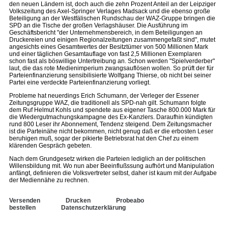
den neuen Ländern ist, doch auch die zehn Prozent Anteil an der Leipziger
Volkszeitung des Axel-Springer Verlages Madsack und die ebenso große
Beteiligung an der Westfälischen Rundschau der WAZ-Gruppe bringen die
SPD an die Tische der großen Verlagshäuser. Die Ausführung im
Geschäftsbericht "der Unternehmensbereich, in dem Beteiligungen an
Druckereien und einigen Regionalzeitungen zusammengefaßt sind", mutet
angesichts eines Gesamtwertes der Besitztümer von 500 Millionen Mark
und einer täglichen Gesamtauflage von fast 2,5 Millionen Exemplaren
schon fast als böswillige Untertreibung an. Schon werden "Spielverderber"
laut, die das rote Medienimperium zwangsauflösen wollen. So prüft der für
Parteienfinanzierung sensibilisierte Wolfgang Thierse, ob nicht bei seiner
Partei eine verdeckte Parteienfinanzierung vorliegt.
Probleme hat neuerdings Erich Schumann, der Verleger der Essener
Zeitungsgruppe WAZ, die traditionell als SPD-nah gilt. Schumann folgte
dem Ruf Helmut Kohls und spendete aus eigener Tasche 800.000 Mark für
die Wiedergutmachungskampagne des Ex-Kanzlers. Daraufhin kündigten
rund 800 Leser ihr Abonnement, Tendenz steigend. Dem Zeitungsmacher
ist die Parteinähe nicht bekommen, nicht genug daß er die erbosten Leser
beruhigen muß, sogar der pikierte Betriebsrat hat den Chef zu einem
klärenden Gespräch gebeten.
Nach dem Grundgesetz wirken die Parteien lediglich an der politischen
Willensbildung mit. Wo nun aber Beeinflußssung aufhört und Manipulation
anfängt, definieren die Volksvertreter selbst, daher ist kaum mit der Aufgabe
der Mediennähe zu rechnen.
Versenden
Drucken
Probeabo
bestellen
Datenschutzerklärung