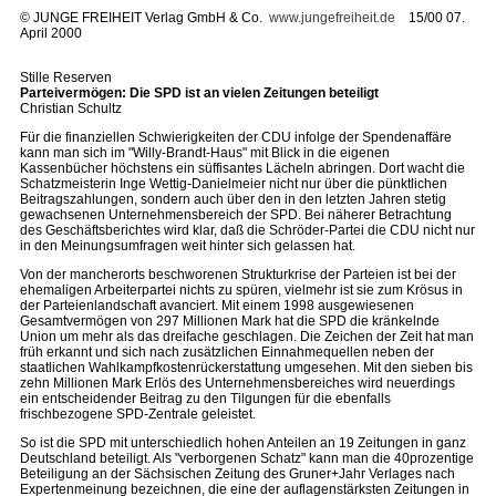
©
JUNGE FREIHEIT Verlag GmbH & Co.
www.jungefreiheit.de
15/00 07.
April 2000
Stille Reserven
Parteivermögen: Die SPD ist an vielen Zeitungen beteiligt
Christian Schultz
Für die finanziellen Schwierigkeiten der CDU infolge der Spendenaffäre
kann man sich im "Willy-Brandt-Haus" mit Blick in die eigenen
Kassenbücher höchstens ein süffisantes Lächeln abringen. Dort wacht die
Schatzmeisterin Inge Wettig-Danielmeier nicht nur über die pünktlichen
Beitragszahlungen, sondern auch über den in den letzten Jahren stetig
gewachsenen Unternehmensbereich der SPD. Bei näherer Betrachtung
des Geschäftsberichtes wird klar, daß die Schröder-Partei die CDU nicht nur
in den Meinungsumfragen weit hinter sich gelassen hat.
Von der mancherorts beschworenen Strukturkrise der Parteien ist bei der
ehemaligen Arbeiterpartei nichts zu spüren, vielmehr ist sie zum Krösus in
der Parteienlandschaft avanciert. Mit einem 1998 ausgewiesenen
Gesamtvermögen von 297 Millionen Mark hat die SPD die kränkelnde
Union um mehr als das dreifache geschlagen. Die Zeichen der Zeit hat man
früh erkannt und sich nach zusätzlichen Einnahmequellen neben der
staatlichen Wahlkampfkostenrückerstattung umgesehen. Mit den sieben bis
zehn Millionen Mark Erlös des Unternehmensbereiches wird neuerdings
ein entscheidender Beitrag zu den Tilgungen für die ebenfalls
frischbezogene SPD-Zentrale geleistet.
So ist die SPD mit unterschiedlich hohen Anteilen an 19 Zeitungen in ganz
Deutschland beteiligt. Als "verborgenen Schatz" kann man die 40prozentige
Beteiligung an der Sächsischen Zeitung des Gruner+Jahr Verlages nach
Expertenmeinung bezeichnen, die eine der auflagenstärksten Zeitungen in