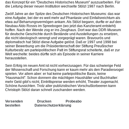
das Konzept für ein "Deutsches Historisches Museum" auszuarbeiten. Für
die Leitung dieser neuen Institution wechselte Stölzl 1987 nach Berlin.
Zwölf Jahre an der Spitze des Deutschen Historischen Museums: das war
eine Aufgabe, bei der es weit mehr auf Phantasie und Einfallsreichtum als
etwa auf Beharrungsvermögen ankam. Als Stölzl begann, durfte er auf den
Neubau Aldo Rossis im Spreebogen (wo jetzt das Kanzleramt entsteht)
hoffen. Nach der Wende zog er ins Zeughaus. Dort war das DDR-Museum
für deutsche Geschichte durch Bestände und Ausstellungen zu ersetzen,
die nicht ideologisch verengt und vorgeprägt waren. Bravourös und
diplomatisch hat Stölzl diese Aufgabe gelöst. Daß er 1997 und 1998 bei
seiner Bewerbung um die Präsidentenschaft der Stiftung Preußischer
Kulturbesitz am parteipolitischen Patt im Stiftungsrat scheiterte, daß er zur
Welt wechelte: beides dürfte sich als Episode in seiner Karriere
herausstellen.
Sein Erfolg im neuen Amt ist nicht vorherzusagen. Für das schwierige Feld
der Wissenschaft und Forschung kann er kaum mehr als den Paradiesvogel
spielen. Vor allem aber: er hat keine parteipolitische Basis, keine
"Hausmacht". Schon donnern die mächtigen Haushälter und Buchhalter:
mehr Geld gibt‘s nicht, Eintrittspreise werden erhöht, Theater zugemacht.
Schöne Aussichten. Trotz aller publizistischen Vorschußlorbeeren kann
Christoph Stölzl daran schnell zuschanden werden.
Versenden
Drucken
Probeabo
bestellen
Datenschutzerklärung