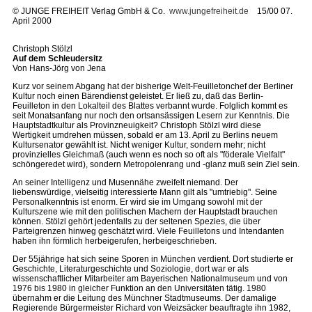
©
JUNGE FREIHEIT Verlag GmbH & Co.
www.jungefreiheit.de
15/00 07.
April 2000
Christoph Stölzl
Auf dem Schleudersitz
Von Hans-Jörg von Jena
Kurz vor seinem Abgang hat der bisherige Welt-Feuilletonchef der Berliner
Kultur noch einen Bärendienst geleistet. Er ließ zu, daß das Berlin-
Feuilleton in den Lokalteil des Blattes verbannt wurde. Folglich kommt es
seit Monatsanfang nur noch den ortsansässigen Lesern zur Kenntnis. Die
Hauptstadtkultur als Provinzneuigkeit? Christoph Stölzl wird diese
Wertigkeit umdrehen müssen, sobald er am 13. April zu Berlins neuem
Kultursenator gewählt ist. Nicht weniger Kultur, sondern mehr; nicht
provinzielles Gleichmaß (auch wenn es noch so oft als "föderale Vielfalt"
schöngeredet wird), sondern Metropolenrang und -glanz muß sein Ziel sein.
An seiner Intelligenz und Musennähe zweifelt niemand. Der
liebenswürdige, vielseitig interessierte Mann gilt als "umtriebig". Seine
Personalkenntnis ist enorm. Er wird sie im Umgang sowohl mit der
Kulturszene wie mit den politischen Machern der Hauptstadt brauchen
können. Stölzl gehört jedenfalls zu der seltenen Spezies, die über
Parteigrenzen hinweg geschätzt wird. Viele Feuilletons und Intendanten
haben ihn förmlich herbeigerufen, herbeigeschrieben.
Der 55jährige hat sich seine Sporen in München verdient. Dort studierte er
Geschichte, Literaturgeschichte und Soziologie, dort war er als
wissenschaftlicher Mitarbeiter am Bayerischen Nationalmuseum und von
1976 bis 1980 in gleicher Funktion an den Universitäten tätig. 1980
übernahm er die Leitung des Münchner Stadtmuseums. Der damalige
Regierende Bürgermeister Richard von Weizsäcker beauftragte ihn 1982,