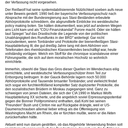
der Verfassung nicht vorgesehen.
Der Reißwolf hat seine systemstabilisierende Nützlichkeit soeben aufs neue
unter Beweis gestellt. 1990 ließ der bayerische Verfassungsschutz nach
Absprache mit der Bundesregierung aus Stasi-Beständen erbeutete
Abhörprotokolle schreddern, die abgrundtiefe Einblicke ins westdeutsche
policy making boten. Sie hätten dokumentiert, was jetzt auf anderen Wegen
ans Licht kam und als "CDU-Finanzskandal" Furore macht. Oder sie hätten
laut Spiegel "auf das Drastischste die Legende von der politischen
Unabhängigkeit des Rundfunks in der BRD" widerlegt. Gar nicht
auszudenken, wenn Tonbänder und Protokolle der bienenfleißigen Stasi-
Hauptabteilung III, die gut dreißig Jahre lang mit dem Abhören von
Telefonaten des rheinbündischen Klassenfeindes beschäftigt war, heute
vollständig vorlägen. Welch ein Stoff für die chronique scandaleuse einer
Führungselite, die sich auf dem moralischen Hochsitz so wohnlich
einrichtete.
Immerhin, obwohl die Stasi das Gros dieser Quellen im Wendechaos eilig
vernichtete, und westdeutsche Verfassungsschützer ihren Teil zur
Entsorgung beitrugen: In der Gauck-Behörde lagern noch 50.000
Abhörprotokolle und Tausende brisanter Tonbänder, und vielleicht findet
sich sogar ein furchteinflößend kompletter Satz duplizierter Protokolle, die
den sozialistischen Brüdern in Moskau zugegangen sind. Ganz zu
schweigen von jenen Dateien, die sich der CIA 1990 in Markus Wolfs
Hauptabteilung XX sicherte, und die angeblich soviel Erpressungspotential
gegen die Bonner Politprominenz enthalten, daß Kohl bei seinen
"Freunden" Bush und Clinton nie auf Rückgabe drängte, weil er US-
Daumenschrauben allemal lieber ertrug als die Offenlegung von
Washingtons Macht am Rhein, die er fürchten mußte, wenn er die Akten
zurückerhalten hätte.
Aktuell wird nun darum gestritten, ob das Abgehörte Verwendung finden soll