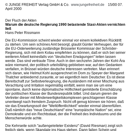
©
JUNGE FREIHEIT Verlag GmbH & Co.
www.jungefreiheit.de
15/00 07.
April 2000
Der Fluch der Akten
Warum die deutsche Regierung 1990 belastende Stasi-Akten vernichten
ließ
Hans Peter Rissmann
Die EU-Kommission scheint wieder einmal vor einem kollektiven Rücktritt
zu stehen. Um sein schönes Amt besorgt, glaubt Günter Verheugen, der für
die EU-Osterweiterung zuständige Brüsseler Kommissar der Schröder-
Regierung, sich mit dem Kotau empfehlen zu können, daß er sich bei seiner
weiteren Arbeit keinesfalls von "deutschen Erwägungen" leiten lassen
werde. Das sind vertraute Töne. Auch in den sechzehn Jahren der Kohl-Ära
wäre niemand, der politisch urteilsfähig geblieben war, auf den Gedanken
verfallen, in Brüssel würden deutsche Interessen vertreten. Man erinnert
sich daran, wie Helmut Kohl ausgerechnet im Dom zu Speyer der Margaret
Thatcher anbiedernd zuraunte, er sei eigentlich kein Deutscher. Es ist diese
Bereitschaft zur Selbstverleugnung, die Ausländern mit einer Mischung aus
Verachtung und Irritation regelmäßig einfällt, wenn man sie um eine
spontane, durch keine diplomatische Höflichkeit gemilderte Einschätzung
der politischen Klasse der Bundesrepublik bittet. Und darum gieren die
Vertreter dieser mit Minderwertigkeitskomplexen geschlagenen Klasse
unentwegt nach fremdem Zuspruch. Nicht oft genug können sie hören, daß
sie das Erwartungssoll der "Weltöffentlichkeit" wieder einmal übererfüllen.
Daß nämlich das "neue Deutschland" eine "europäische Nation" sei, eine
Demokratie und ein Rechtsstaat, der die Freiheit des Individuums und die
Menschenwürde achte.
Die Kehrseite solch "außengeleiteter Existenz" (David Riesman) zeigt sich
freilich stets, wenn Skandale ins Haus stehen. Dann fallen Schein und