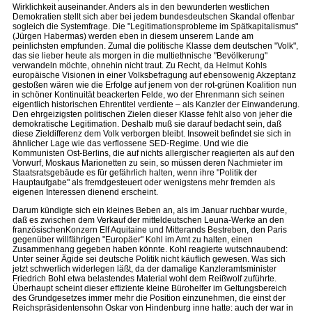
Wirklichkeit auseinander. Anders als in den bewunderten westlichen
Demokratien stellt sich aber bei jedem bundesdeutschen Skandal offenbar
sogleich die Systemfrage. Die "Legitimationsprobleme im Spätkapitalismus"
(Jürgen Habermas) werden eben in diesem unserem Lande am
peinlichsten empfunden. Zumal die politische Klasse dem deutschen "Volk",
das sie lieber heute als morgen in die multiethnische "Bevölkerung"
verwandeln möchte, ohnehin nicht traut. Zu Recht, da Helmut Kohls
europäische Visionen in einer Volksbefragung auf ebensowenig Akzeptanz
gestoßen wären wie die Erfolge auf jenem von der rot-grünen Koalition nun
in schöner Kontinuität beackerten Felde, wo der Ehrenmann sich seinen
eigentlich historischen Ehrentitel verdiente – als Kanzler der Einwanderung.
Den ehrgeizigsten politischen Zielen dieser Klasse fehlt also von jeher die
demokratische Legitimation. Deshalb muß sie darauf bedacht sein, daß
diese Zieldifferenz dem Volk verborgen bleibt. Insoweit befindet sie sich in
ähnlicher Lage wie das verflossene SED-Regime. Und wie die
Kommunisten Ost-Berlins, die auf nichts allergischer reagierten als auf den
Vorwurf, Moskaus Marionetten zu sein, so müssen deren Nachmieter im
Staatsratsgebäude es für gefährlich halten, wenn ihre "Politik der
Hauptaufgabe" als fremdgesteuert oder wenigstens mehr fremden als
eigenen Interessen dienend erscheint.
Darum kündigte sich ein kleines Beben an, als im Januar ruchbar wurde,
daß es zwischen dem Verkauf der mitteldeutschen Leuna-Werke an den
französischenKonzern Elf Aquitaine und Mitterands Bestreben, den Paris
gegenüber willfährigen "Europäer" Kohl im Amt zu halten, einen
Zusammenhang gegeben haben könnte. Kohl reagierte wutschnaubend:
Unter seiner Ägide sei deutsche Politik nicht käuflich gewesen. Was sich
jetzt schwerlich widerlegen läßt, da der damalige Kanzleramtsminister
Friedrich Bohl etwa belastendes Material wohl dem Reißwolf zuführte.
Überhaupt scheint dieser effiziente kleine Bürohelfer im Geltungsbereich
des Grundgesetzes immer mehr die Position einzunehmen, die einst der
Reichspräsidentensohn Oskar von Hindenburg inne hatte: auch der war in