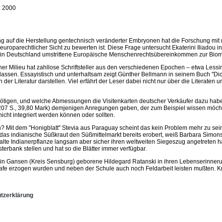
 2000
ng auf die Herstellung gentechnisch veränderter Embryonen hat die Forschung mit
uroparechtlicher Sicht zu bewerten ist. Diese Frage untersucht Ekaterini Iliadou 
 das in Deutschland umstrittene Europäische Menschenrechtsübereinkommen zur Biom
liner Milieu hat zahllose Schriftsteller aus den verschiedenen Epochen – etwa Lessi
lassen. Essayistisch und unterhaltsam zeigt Günther Bellmann in seinem Buch "Dicht
 der Literatur darstellen. Viel erfährt der Leser dabei nicht nur über die Literaten 
nötigen, und welche Abmessungen die Visitenkarten deutscher Verkäufer dazu hab
 207 S., 39,80 Mark) demjenigen Anregungen geben, der zum Beispiel wissen möch
nicht integriert werden können oder sollten.
? Mit dem "Honigblatt" Stevia aus Paraguay scheint das kein Problem mehr zu sein.
 das indianische Süßkraut den Süßmittelmarkt bereits erobert, weiß Barbara Simon
uralte Indianerpflanze langsam aber sicher ihren weltweiten Siegeszug angetrete
sterbank stellen und hat so die Blätter immer verfügbar.
n Gansen (Kreis Sensburg) geborene Hildegard Ratanski in ihren Lebenserinnerung
strafe erzogen wurden und neben der Schule auch noch Feldarbeit leisten mußten. 
tzerklärung