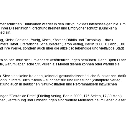
 menschlichen Embryonen wieder in den Blickpunkt des Interesses gerückt. Um
in ihrer Dissertation "Forschungsfreiheit und Embryonenschutz" (Duncker &
edizin.
ng, Kleist, Fontane, Zweig, Kisch, Kästner, Döblin und Tucholsky – dazu
ers Tatort. Literarische Schauplätze" (Jaron Verlag, Berlin 2000, 61 Abb., 180
und ihre Werke, sondern auch über die allzeit so lebendige und vielfältige Stadt
en sollten, muß sich um andere Veröffentlichungen bemühen. Denn Bjørn Olsen
te, warum japanische Strukturen als Modell dienen können oder warum sie
 Stevia hat keine Kalorien, keinerlei gesundheitsschädliche Substanzen, dafür
sohn in ihrem Buch "Stevia – sündhaft süß und urgesund" (Windpferd Verlag,
n hat und auch in deutschen Naturkostläden und Reformhäusern inzwischen
en "Getränkte Erde" (Frieling Verlag, Berlin 2000, 175 Seiten, 17,80 Mark)
Krieg, Vertreibung und Entbehrungen sind weitere Meilensteine im Leben dieser