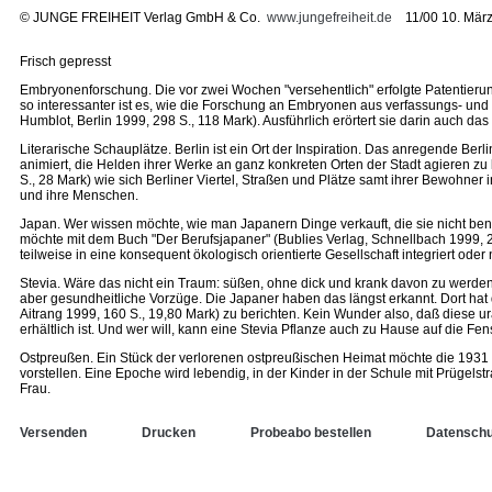
©
JUNGE FREIHEIT Verlag GmbH & Co.
www.jungefreiheit.de
11/00 10. März
Frisch gepresst
Embryonenforschung. Die vor zwei Wochen "versehentlich" erfolgte Patentieru
so interessanter ist es, wie die Forschung an Embryonen aus verfassungs- und e
Humblot, Berlin 1999, 298 S., 118 Mark). Ausführlich erörtert sie darin auch
Literarische Schauplätze. Berlin ist ein Ort der Inspiration. Das anregende Ber
animiert, die Helden ihrer Werke an ganz konkreten Orten der Stadt agieren zu 
S., 28 Mark) wie sich Berliner Viertel, Straßen und Plätze samt ihrer Bewohner in
und ihre Menschen.
Japan. Wer wissen möchte, wie man Japanern Dinge verkauft, die sie nicht be
möchte mit dem Buch "Der Berufsjapaner" (Bublies Verlag, Schnellbach 1999,
teilweise in eine konsequent ökologisch orientierte Gesellschaft integriert oder 
Stevia. Wäre das nicht ein Traum: süßen, ohne dick und krank davon zu werden
aber gesundheitliche Vorzüge. Die Japaner haben das längst erkannt. Dort hat
Aitrang 1999, 160 S., 19,80 Mark) zu berichten. Kein Wunder also, daß diese 
erhältlich ist. Und wer will, kann eine Stevia Pflanze auch zu Hause auf die Fen
Ostpreußen. Ein Stück der verlorenen ostpreußischen Heimat möchte die 1931 i
vorstellen. Eine Epoche wird lebendig, in der Kinder in der Schule mit Prügel
Frau.
Versenden
Drucken
Probeabo bestellen
Datenschu