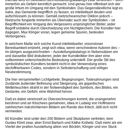
Dachau wird im Geleitwort des Ausstellungskatalogs zwar verworfen – doch
immerhin als Gefahr kenntlich gemacht. Und genau hier offenbart sich der
große Irrtum im Umgang mit den Symbolisten: Das Gegenständliche legt es
nahe, das Gemeinte begrifflich zu fassen, es intellektuell deuten und
aufschlüsseln zu können. Gemäß nietzscheanischer Diktion jedoch –
Nietzsche fungierte immerhin als Übervater auch der Symbolisten – ist
Begrifflichkeit ein Vorgang des Vergessens ursprünglicher Bilder; jeder
Begriff entstehe durch Gleichsetzung von Nichtgleichem. Die Künstler hier
dagegen, Max Klinger voran, legen geheime Spuren, bedeuten
Verborgenes.
In welchem Maße sich solche Kunst intellektueller, visionsloser
Beredsamkeit entzieht, zeigt sich etwa, wenn verschiedene Autoren des –
im übrigen ausgezeichneten – Ausstellungskatalogs in Nebensätzen ein
und dasselbe Bild diskutieren, jeder der Kunstkritiker ihm aber eine
vollkommen unterschiedliche Bedeutung unterstellt. Der große Stil des
symbolistischen Künstlers besteht nicht in der Verwendung eines
dechiffrierbaren Codes, sondern in Selbsterschaffung und völliger
Neubestimmung.
Die hier versammelten Lichtgebete, Begegnungen, Todesahnungen sind
Zustände äußerster Befreiung und Steigerung, als gigantisches
Wetterleuchten strahlt in der Notwendigkeit des Symbols, des Bildes, ein
Gedanke, ein Gefühl, eine Wahrheit hervor.
Daß es dabei vereinzelt zu Überzeichnungen kommt, die unangenehm
berühren und an Klischees gemahnen, etwa in Ludwig von Hoffmanns
zahlreichen märzlichternen Bildern am Rande des Kitsch, läßt sich nicht
vermeiden.
60 Künstler sind unter den 200 Bildern und Skulpturen vertreten, kein
Gustav Klimt zwar, aber Ernst Barlach und Käthe Kollwitz. Daß mehr als ein
Viertel der prallen Ausstellung allein von Böcklin, Klinger und von Stuck