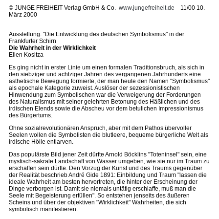
©
JUNGE FREIHEIT Verlag GmbH & Co.
www.jungefreiheit.de
11/00 10.
März 2000
Ausstellung: "Die Entwicklung des deutschen Symbolismus" in der
Frankfurter Schirn
Die Wahrheit in der Wirklichkeit
Ellen Kositza
Es ging nicht in erster Linie um einen formalen Traditionsbruch, als sich in
den siebziger und achtziger Jahren des vergangenen Jahrhunderts eine
ästhetische Bewegung formierte, der man heute den Namen "Symbolismus"
als epochale Kategorie zuweist. Auslöser der sezessionistischen
Hinwendung zum Symbolischen war die Verweigerung der Forderungen
des Naturalismus mit seiner gelehrten Betonung des Häßlichen und des
irdischen Elends sowie die Abscheu vor dem betulichen Impressionismus
des Bürgertums.
Ohne sozialrevolutionären Anspruch, aber mit dem Pathos übervoller
Seelen wollen die Symbolisten die blutleere, bequeme bürgerliche Welt als
irdische Hölle entlarven.
Das populärste Bild jener Zeit dürfte Arnold Böcklins "Toteninsel" sein, eine
mystisch-sakrale Landschaft von Wasser umgeben, wie sie nur im Traum zu
erschaffen sein dürfte. Den Vorzug der Kunst und des Traums gegenüber
der Realität beschrieb André Gide 1891: Einbildung und Traum "lassen die
ideale Wahrheit am besten hervortreten, die hinter der Erscheinung der
Dinge verborgen ist. Damit sie niemals untätig erschlaffe, muß man die
Seele mit Begeisterung erfüllen". So entstehen jenseits des äußeren
Scheins und über der objektiven "Wirklichkeit" Wahrheiten, die sich
symbolisch manifestieren.