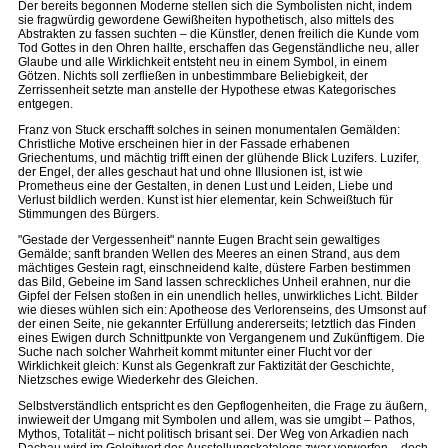
Der bereits begonnen Moderne stellen sich die Symbolisten nicht, indem
sie fragwürdig gewordene Gewißheiten hypothetisch, also mittels des
Abstrakten zu fassen suchten – die Künstler, denen freilich die Kunde vom
Tod Gottes in den Ohren hallte, erschaffen das Gegenständliche neu, aller
Glaube und alle Wirklichkeit entsteht neu in einem Symbol, in einem
Götzen. Nichts soll zerfließen in unbestimmbare Beliebigkeit, der
Zerrissenheit setzte man anstelle der Hypothese etwas Kategorisches
entgegen.
Franz von Stuck erschafft solches in seinen monumentalen Gemälden:
Christliche Motive erscheinen hier in der Fassade erhabenen
Griechentums, und mächtig trifft einen der glühende Blick Luzifers. Luzifer,
der Engel, der alles geschaut hat und ohne Illusionen ist, ist wie
Prometheus eine der Gestalten, in denen Lust und Leiden, Liebe und
Verlust bildlich werden. Kunst ist hier elementar, kein Schweißtuch für
Stimmungen des Bürgers.
"Gestade der Vergessenheit" nannte Eugen Bracht sein gewaltiges
Gemälde; sanft branden Wellen des Meeres an einen Strand, aus dem
mächtiges Gestein ragt, einschneidend kalte, düstere Farben bestimmen
das Bild, Gebeine im Sand lassen schreckliches Unheil erahnen, nur die
Gipfel der Felsen stoßen in ein unendlich helles, unwirkliches Licht. Bilder
wie dieses wühlen sich ein: Apotheose des Verlorenseins, des Umsonst auf
der einen Seite, nie gekannter Erfüllung andererseits; letztlich das Finden
eines Ewigen durch Schnittpunkte von Vergangenem und Zukünftigem. Die
Suche nach solcher Wahrheit kommt mitunter einer Flucht vor der
Wirklichkeit gleich: Kunst als Gegenkraft zur Faktizität der Geschichte,
Nietzsches ewige Wiederkehr des Gleichen.
Selbstverständlich entspricht es den Gepflogenheiten, die Frage zu äußern,
inwieweit der Umgang mit Symbolen und allem, was sie umgibt – Pathos,
Mythos, Totalität – nicht politisch brisant sei. Der Weg von Arkadien nach