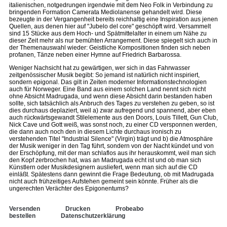
italienischen, notgedrungen irgendwie mit dem Neo Folk in Verbindung zu
bringenden Formation Camerata Mediolanense gehandelt wird. Diese
bezeugte in der Vergangenheit bereits reichhaltig eine Inspiration aus jenen
Quellen, aus denen hier auf "Jubelo del core" geschöpft wird. Versammelt
sind 15 Stücke aus dem Hoch- und Spätmittelalter in einem um Nähe zu
dieser Zeit mehr als nur bemühten Arrangement. Diese spiegelt sich auch in
der Themenauswahl wieder: Geistliche Kompositionen finden sich neben
profanen, Tänze neben einer Hymne auf Friedrich Barbarossa.
Weniger Nachsicht hat zu gewärtigen, wer sich in das Fahrwasser
zeitgenössischer Musik begibt: So jemand ist natürlich nicht inspiriert,
sondern epigonal. Das gilt in Zeiten moderner Informationstechnologien
auch für Norweger. Eine Band aus einem solchen Land nennt sich nicht
ohne Absicht Madrugada, und wenn diese Absicht darin bestanden haben
sollte, sich tatsächlich als Anbruch des Tages zu verstehen zu geben, so ist
dies durchaus deplaziert, weil a) zwar aufregend und spannend, aber eben
auch rückwärtsgewandt Stilelemente aus den Doors, Louis Tillett, Gun Club,
Nick Cave und Gott weiß, was sonst noch, zu einer CD versponnen werden,
die dann auch noch den in diesem Lichte durchaus ironisch zu
verstehenden Titel "Industrial Silence" (Virgin) trägt und b) die Atmosphäre
der Musik weniger in den Tag führt, sondern von der Nacht kündet und von
der Erschöpfung, mit der man schlaflos aus ihr herauskommt, weil man sich
den Kopf zerbrochen hat, was an Madrugada echt ist und ob man sich
Künstlern oder Musikdesignern ausliefert, wenn man sich auf die CD
einläßt. Spätestens dann gewinnt die Frage Bedeutung, ob mit Madrugada
nicht auch frühzeitiges Aufstehen gemeint sein könnte. Früher als die
ungerechten Verächter des Epigonentums?
Versenden
Drucken
Probeabo
bestellen
Datenschutzerklärung