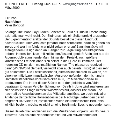
©
JUNGE FREIHEIT Verlag GmbH & Co.
www.jungefreiheit.de
11/00 10.
März 2000
CD: Pop
Nachfolger
Peter Boßdorf
Solange The Moon Lay Hidden Beneath A Cloud als Duo in Erscheinung
trat, hatte man wohl recht, Der Blutharsch als ein Seitenprojekt anzusehen.
Der Experimentalcharakter der Sounds bestätigte diesen Eindruck
nachdrücklich: Hier versuchte jemand, noch schmalere Pfade zu gehen als
zuvor, und wer ihm folgte, war nicht selten eher auf Sammlerstücke mit
aufregendem Design denn an Klängen zur Begleitung des alltäglichen
Lebens interessiert. Nun, mit zeitlichem Abstand, genießt Albin, der aus der
Alpenrepublik stammende Mann hinter dem Projekt, auch größere
künstlerische Freiheit, ohne sich selbst in die Quere zu kommen. Der
neuesten CD mit dem mutmaßlichen Namen "The pleasures received in
pain" (WKN/World Serpent, vielleicht aber auch bereits Triton) ist dies sehr
gut bekommen. Die Entschlossenheit, niemals kapitulieren zu wollen, hat
einen vermittelbaren musikalischen Ausdruck gefunden, der nicht mehr
Unmißverständliches vorausschicken muß, um Miverständnisse zu
produzieren. Der Hörer dieser Stücke oder der gleichfalls von Albin
geprägten jüngsten Veröffentlichung von Death In June wird zuallererst an
sich selbst eine Frage richten: Was war es nur, das bei The Moon... so
nachhaltige Assoziationen an das Mittelalter auslöste, wo doch trotz aller
Anklänge der zeitliche Horizont des in der Nachfolge Stehenden derart
entgrenzt ist? Vieles ist jetzt leichter: Wenn ein romantisches Bedürfnis
wirklich besteht, möchte es nicht an eine bestimmte Epoche gebunden sein.
Dieser Beliebigkeit entziehen sich die Musiker des Projekts Les Nouveaux
Trouvres, das als eine Nebenbeschäftigung von Mitwirkenden der