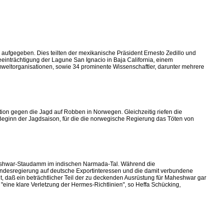
ufgegeben. Dies teilten der mexikanische Präsident Ernesto Zedillo und
eeinträchtigung der Lagune San Ignacio in Baja California, einem
weltorganisationen, sowie 34 prominente Wissenschaftler, darunter mehrere
ion gegen die Jagd auf Robben in Norwegen. Gleichzeitig riefen die
Beginn der Jagdsaison, für die die norwegische Regierung das Töten von
aheshwar-Staudamm im indischen Narmada-Tal. Während die
Bundesregierung auf deutsche Exportinteressen und die damit verbundene
, daß ein beträchtlicher Teil der zu deckenden Ausrüstung für Maheshwar gar
 "eine klare Verletzung der Hermes-Richtlinien", so Heffa Schücking,