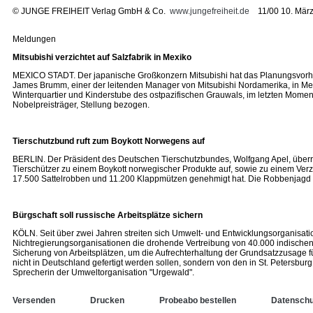
©
JUNGE FREIHEIT Verlag GmbH & Co.
www.jungefreiheit.de
11/00 10. März
Meldungen
Mitsubishi verzichtet auf Salzfabrik in Mexiko
MEXICO STADT. Der japanische Großkonzern Mitsubishi hat das Planungsvorhab
James Brumm, einer der leitenden Manager von Mitsubishi Nordamerika, in Mexic
Winterquartier und Kinderstube des ostpazifischen Grauwals, im letzten Mome
Nobelpreisträger, Stellung bezogen.
Tierschutzbund ruft zum Boykott Norwegens auf
BERLIN. Der Präsident des Deutschen Tierschutzbundes, Wolfgang Apel, überrei
Tierschützer zu einem Boykott norwegischer Produkte auf, sowie zu einem Verz
17.500 Sattelrobben und 11.200 Klappmützen genehmigt hat. Die Robbenjagd 
Bürgschaft soll russische Arbeitsplätze sichern
KÖLN. Seit über zwei Jahren streiten sich Umwelt- und Entwicklungsorganis
Nichtregierungsorganisationen die drohende Vertreibung von 40.000 indischen 
Sicherung von Arbeitsplätzen, um die Aufrechterhaltung der Grundsatzzusage f
nicht in Deutschland gefertigt werden sollen, sondern von den in St. Petersbur
Sprecherin der Umweltorganisation "Urgewald".
Versenden
Drucken
Probeabo bestellen
Datenschu