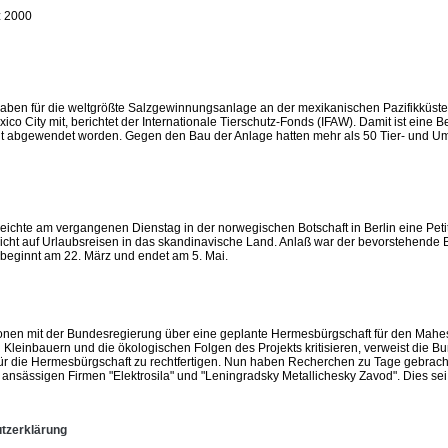
 2000
en für die weltgrößte Salzgewinnungsanlage an der mexikanischen Pazifikküste a
o City mit, berichtet der Internationale Tierschutz-Fonds (IFAW). Damit ist eine B
nt abgewendet worden. Gegen den Bau der Anlage hatten mehr als 50 Tier- und Um
chte am vergangenen Dienstag in der norwegischen Botschaft in Berlin eine Petit
icht auf Urlaubsreisen in das skandinavische Land. Anlaß war der bevorstehende 
beginnt am 22. März und endet am 5. Mai.
ationen mit der Bundesregierung über eine geplante Hermesbürgschaft für den M
Kleinbauern und die ökologischen Folgen des Projekts kritisieren, verweist die 
ür die Hermesbürgschaft zu rechtfertigen. Nun haben Recherchen zu Tage gebracht
g ansässigen Firmen "Elektrosila" und "Leningradsky Metallichesky Zavod". Dies sei
tzerklärung