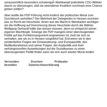
voraussichtlich besonders schwierigen Wahlkampf potentielle CDU-Wähler
davon zu überzeugen, daß sie ebendieser Koalition nochmals eine Chance
geben sollten?
Aber wollte die FDP-Führung nicht endlich der politischen Moral zum
Durchbruch verhelfen? Der Mehrheit der Delegierten in Hessen erschien
das zu Recht als Heuchelei. Ihnen war die Macht in Wiesbaden wichtiger
als die Hoffnung auf Honorierung dieser Heuchelei durch die Wähler.
Wolfgang Gerhardt hätte das wissen müssen, denn es entspricht seiner
eigenen Machtlogik. Solange die FDP mangels einer überzeugenden
Politik auf das Funktionsargument angewiesen ist, muß sie sich so
verhalten, wie sie es in Hessen vorgeführt hat. Erst wenn sie in den
existentiellen Fragen der Einwanderung- und Europapolitik, des
Multikulturalismus und seiner Folgen, der Asylpolitik und ihrer
verhängnisvollen Auswirkungen auf die Sozialkassen zu einer
überzeugenden Politik findet, kann sie sich auch wieder Moral leisten.
Versenden
Drucken
Probeabo
bestellen
Datenschutzerklärung