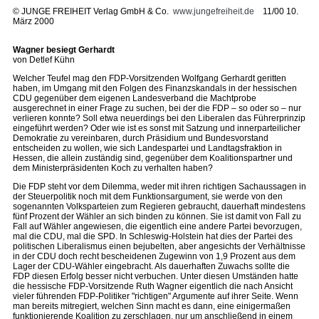
©
JUNGE FREIHEIT Verlag GmbH & Co.
www.jungefreiheit.de
11/00 10.
März 2000
Wagner besiegt Gerhardt
von Detlef Kühn
Welcher Teufel mag den FDP-Vorsitzenden Wolfgang Gerhardt geritten
haben, im Umgang mit den Folgen des Finanzskandals in der hessischen
CDU gegenüber dem eigenen Landesverband die Machtprobe
ausgerechnet in einer Frage zu suchen, bei der die FDP – so oder so – nur
verlieren konnte? Soll etwa neuerdings bei den Liberalen das Führerprinzip
eingeführt werden? Oder wie ist es sonst mit Satzung und innerparteilicher
Demokratie zu vereinbaren, durch Präsidium und Bundesvorstand
entscheiden zu wollen, wie sich Landespartei und Landtagsfraktion in
Hessen, die allein zuständig sind, gegenüber dem Koalitionspartner und
dem Ministerpräsidenten Koch zu verhalten haben?
Die FDP steht vor dem Dilemma, weder mit ihren richtigen Sachaussagen in
der Steuerpolitik noch mit dem Funktionsargument, sie werde von den
sogenannten Volksparteien zum Regieren gebraucht, dauerhaft mindestens
fünf Prozent der Wähler an sich binden zu können. Sie ist damit von Fall zu
Fall auf Wähler angewiesen, die eigentlich eine andere Partei bevorzugen,
mal die CDU, mal die SPD. In Schleswig-Holstein hat dies der Partei des
politischen Liberalismus einen bejubelten, aber angesichts der Verhältnisse
in der CDU doch recht bescheidenen Zugewinn von 1,9 Prozent aus dem
Lager der CDU-Wähler eingebracht. Als dauerhaften Zuwachs sollte die
FDP diesen Erfolg besser nicht verbuchen. Unter diesen Umständen hatte
die hessische FDP-Vorsitzende Ruth Wagner eigentlich die nach Ansicht
vieler führenden FDP-Politiker "richtigen" Argumente auf ihrer Seite. Wenn
man bereits mitregiert, welchen Sinn macht es dann, eine einigermaßen
funktionierende Koalition zu zerschlagen, nur um anschließend in einem