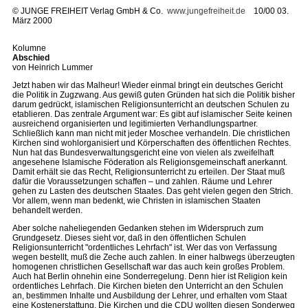
©
JUNGE FREIHEIT Verlag GmbH & Co.
www.jungefreiheit.de
10/00 03.
März 2000
Kolumne
Abschied
von Heinrich Lummer
Jetzt haben wir das Malheur! Wieder einmal bringt ein deutsches Gericht
die Politik in Zugzwang. Aus gewiß guten Gründen hat sich die Politik bisher
darum gedrückt, islamischen Religionsunterricht an deutschen Schulen zu
etablieren. Das zentrale Argument war: Es gibt auf islamischer Seite keinen
ausreichend organisierten und legitimierten Verhandlungspartner.
Schließlich kann man nicht mit jeder Moschee verhandeln. Die christlichen
Kirchen sind wohlorganisiert und Körperschaften des öffentlichen Rechtes.
Nun hat das Bundesverwaltungsgericht eine von vielen als zweifelhaft
angesehene Islamische Föderation als Religionsgemeinschaft anerkannt.
Damit erhält sie das Recht, Religionsunterricht zu erteilen. Der Staat muß
dafür die Voraussetzungen schaffen – und zahlen. Räume und Lehrer
gehen zu Lasten des deutschen Staates. Das geht vielen gegen den Strich.
Vor allem, wenn man bedenkt, wie Christen in islamischen Staaten
behandelt werden.
Aber solche naheliegenden Gedanken stehen im Widerspruch zum
Grundgesetz. Dieses sieht vor, daß in den öffentlichen Schulen
Religionsunterricht "ordentliches Lehrfach" ist. Wer das von Verfassung
wegen bestellt, muß die Zeche auch zahlen. In einer halbwegs überzeugten
homogenen christlichen Gesellschaft war das auch kein großes Problem.
Auch hat Berlin ohnehin eine Sonderregelung. Denn hier ist Religion kein
ordentliches Lehrfach. Die Kirchen bieten den Unterricht an den Schulen
an, bestimmen Inhalte und Ausbildung der Lehrer, und erhalten vom Staat
eine Kostenerstattung. Die Kirchen und die CDU wollten diesen Sonderweg