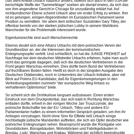
Das sieht Anwalt Urbach natürlich anders, obwohl sich auch in den USA die
berüchtigte Waffe der "Sammelklage" soeben als stumpf erwies, da sich das
von ihm angerufene Gericht in Chicago für unzuständig erklärt hat. Auf
nichtjuristischer Ebene scheint Urbach aber ein erster Erfolg zu winken. Ihm
ist es gelungen, einigen Abgeordneten im Europäischen Parlament seine
Position zu vermitteln. Vor allem dem britischen Sozialisten Gary Titley, der
offenbar bereits von der starken jüdischen Lobby in seinem Wahlkreis
Manchester für die Problematik interessiert wurde.
Eigentumsrechte sind auch Menschenrechte
Ebenso deutet sich eine Allianz Urbachs mit dem polnischen Verein der
Grundbesitzer an, der die Interessen der kommunistischen
Enteignungsopfer vertritt. Und schließlich, so hat die JUNGE FREIHEIT auf
Nachfrage bei dem deutschen Mitstreiter Urbachs erfahren, habe man auch
nicht das geringste dagegen, daß sich die deutschen Vertriebenen in die
Front gegen Warschau einreihen. Dies dürfte beim Bund der Vertriebenen
auf fruchtbaren Boden fallen. Heißt es doch in der jüngsten Ausgabe des
Deutschen Ostdienstes, noch in Unkenntnis der Urbach-Initiative, aber mit
Blick auf Polens EU-Kandidatur, daß für Eigentumsregelungen in den
Vertreibungsgebieten nunmehr "der europäische Weg Anlass zu
verhaltenem Optimismus" biete.
So scheint sich die Drohkulisse langsam aufzubauen. Einen ersten
Eindruck von dem Druckpotential, das sich bald in Richtung Warschau
entladen dürfte, erhielt in der vorigen Woche Jan Truszczynski, der
polnische Botschafter bei der EU. Urbach, Titley und andere EU-
Parlamentarier hatten zu einem informellen Gespräch geladen, um ihm ihr
Anliegen vorzutragen. Nicht ohne Sinn für Effekte ließ Urbach einige
hochbetagte jüdische Mandanten auftreten, die sich als Opfer deutscher wie
polnischer Enteignungen sehen. Beansprucht wurde die Rückgabe von
Grundstücken, Bürogebäuden, Wohnblöcken und Fabrikgebäuden in
Breslau, Lodz, Warschau und Krakau. Während der sichtlich beeindruckte