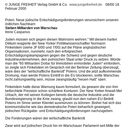
©
JUNGE FREIHEIT Verlag GmbH & Co.
www.jungefreiheit.de
08/00 18.
Februar 2000
Polen: Neue jüdische Entschädigungsforderungen verunsichern unseren
östlichen Nachbarn
Sieben Milliarden von Warschau
Irene Casparius
Juden müssen sich gegen diesen Wahnsinn wehren." Mit diesem harten
Diktum reagierte der New Yorker Politikwissenschaftler Normann
Finkelstein (siehe JF 6/00 und 7/00) auf die Pläne anglojüdischer
Organisationen, nunmehr, nach den erfolgreichen
Entschädigungskampagnen gegen die Schweiz und gegen deutsche
Industrieunternehmen, den polnischen Staat unter Druck zu setzen. Würde
man die "60 Milliarden Dollar für Immobilien ermordeter Juden" einfordern,
so zeigte sich Finkelstein im Gespräch mit der Berliner Zeitung überzeugt,
wäre dies der "wirtschaftliche Bankrott" Polens. Und die jetzt aufkommende
Drohung, man werde Polens Eintritt in die EU blockieren, sollte Warschau
nicht zahlungswillig sein, müsse zwangsläufig "neuen Haß" säen.
Finkelstein hatte diese Warnung kaum formuliert, da gewann die von ihm
befürchtete Pression schon schärfere Konturen. Der New Yorker Anwalt Mel
Urbach, der mit seinen Kollegen bereits die deutsche Industrie und die
Bundesregierung in die Knie zwang, glaubt nun den nahen EU-Beitritt
Polens im Sinne seiner Klientel ausmünzen zu können. Bisher hat sich das
kommunistische wie das demokratische Polen beharrlich geweigert,
jüdischen Rückgabe- und Entschädigungsforderungen nachzugeben.
Die Forderungen wären der wirtschaftliche Bankrott
Zwar wird auf jüdischen Druck hin im Warschauer Parlament seit Mitte der