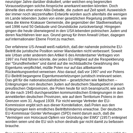
neunziger Jahre darüber diskutiert, unter welchen eng begrenzten
Voraussetzungen solche Ansprüche anerkannt werden könnten. Doch
ähnelte dies eher einer Alibi-Debatte, die zudem auf Zeit spielt. Ausweislich
der immer noch skizzenhaften Entwürfe würden auch allenfalls die wenigen
im Lande lebenden Juden von einer gesetzlichen Regelung profitieren, wie
etwa die kleine Krakauer Gemeinde, die gegenüber der Stadtverwaltung
seit 1996 rund 50 Gebäude und Grundstücke zurückverlangt. Hingegen
gingen die heute überwiegend in den USA lebenden polnischen Juden und
deren Nachfahren leer aus. Grund genug für ihren Anwalt Urban, dagegen
auf internationaler Ebene Front zu machen.
Der erfahrene US-Anwalt weiß natürlich, daß der nahende polnische EU-
Beitritt die juristische Position seiner Mandanten nicht verbessert. Soweit
wie Urban unter anderem den Artikel 6 des Amsterdamer Vertrages von
1997 ins Feld führen könnte, der jedes EU-Mitglied auf die Respektierung
der "Grundfreiheiten" und damit auf die rechtstaatliche Gewährung des
Eigentums verpflichtet, müßte Polen nur auf das altbekannte
Rückwirkungsverbot verweisen. Also darauf, daß vor 1997 und vor Polens
EU-Beitritt begangene Eigentumsverletzungen juristisch irrelevant seien.
Das gilt für die nationalsozialistischen – gesetzlichen wie faktischen –
Enteignungen von deutschen Juden auf deutschem Staatsgebiet in jenen
preußischen Ostprovinzen, die Polen heute für sich beansprucht, wie auch
für die nach 1945 durchgesetzten kommunistischen Enteignungen in den
annektierten deutschen Provinzen, wie auf dem Territorium Polens in den
Grenzen vom 31. August 1939. Für nicht wenige Vertreter der EU-
Kommission ergibt sich aus dieser Konstellation, daß Polen aus den
Enteignungen kein ernstliches Beitrittshindernis erwachse. Der deutsche
EU-Kommissar Günter Verheugen (SPD) meint darum auch, daß die
"Vermögen von Holocaust-Opfern vor Gründung der EWG" (1957) enteignet
worden seien und die EU sich schon deshalb gar nicht damit zu befassen
brauche.