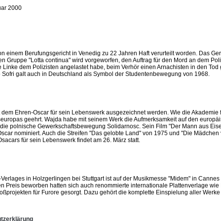
ar 2000
on einem Berufungsgericht in Venedig zu 22 Jahren Haft verurteilt worden. Das Geric
en Gruppe "Lotta continua" wird vorgeworfen, den Auftrag für den Mord an dem Pol
inke dem Polizisten angelastet habe, beim Verhör einen Arnachisten in den Tod get
ano Sofri galt auch in Deutschland als Symbol der Studentenbewegung von 1968.
 dem Ehren-Oscar für sein Lebenswerk ausgezeichnet werden. Wie die Akademie f
seuropas geehrt. Wajda habe mit seinem Werk die Aufmerksamkeit auf den europäisc
 die polnische Gewerkschaftsbewegung Solidarnosc. Sein Film "Der Mann aus Eisen
Oscar nominiert. Auch die Streifen "Das gelobte Land" von 1975 und "Die Mädchen
acars für sein Lebenswerk findet am 26. März statt.
rlages in Holzgerlingen bei Stuttgart ist auf der Musikmesse "Midem" in Cannes 
en Preis beworben hatten sich auch renommierte internationale Plattenverlage w
ßprojekten für Furore gesorgt. Dazu gehört die komplette Einspielung aller Werk
tzerklärung