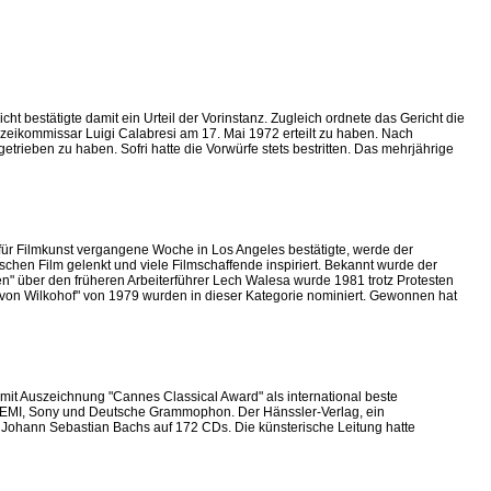
ht bestätigte damit ein Urteil der Vorinstanz. Zugleich ordnete das Gericht die
izeikommissar Luigi Calabresi am 17. Mai 1972 erteilt zu haben. Nach
rieben zu haben. Sofri hatte die Vorwürfe stets bestritten. Das mehrjährige
ür Filmkunst vergangene Woche in Los Angeles bestätigte, werde der
hen Film gelenkt und viele Filmschaffende inspiriert. Bekannt wurde der
" über den früheren Arbeiterführer Lech Walesa wurde 1981 trotz Protesten
 von Wilkohof" von 1979 wurden in dieser Kategorie nominiert. Gewonnen hat
mit Auszeichnung "Cannes Classical Award" als international beste
ie EMI, Sony und Deutsche Grammophon. Der Hänssler-Verlag, ein
e Johann Sebastian Bachs auf 172 CDs. Die künsterische Leitung hatte