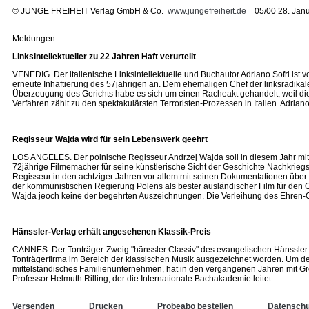
©
JUNGE FREIHEIT Verlag GmbH & Co.
www.jungefreiheit.de
05/00 28. Janu
Meldungen
Linksintellektueller zu 22 Jahren Haft verurteilt
VENEDIG. Der italienische Linksintellektuelle und Buchautor Adriano Sofri ist v
erneute Inhaftierung des 57jährigen an. Dem ehemaligen Chef der linksradikal
Überzeugung des Gerichts habe es sich um einen Racheakt gehandelt, weil die L
Verfahren zählt zu den spektakulärsten Terroristen-Prozessen in Italien. Adri
Regisseur Wajda wird für sein Lebenswerk geehrt
LOS ANGELES. Der polnische Regisseur Andrzej Wajda soll in diesem Jahr mit
72jährige Filmemacher für seine künstlerische Sicht der Geschichte Nachkrieg
Regisseur in den achtziger Jahren vor allem mit seinen Dokumentationen über
der kommunistischen Regierung Polens als bester ausländischer Film für den 
Wajda jeoch keine der begehrten Auszeichnungen. Die Verleihung des Ehren-Os
Hänssler-Verlag erhält angesehenen Klassik-Preis
CANNES. Der Tonträger-Zweig "hänssler Classiv" des evangelischen Hänssler-Ve
Tonträgerfirma im Bereich der klassischen Musik ausgezeichnet worden. Um d
mittelständisches Familienunternehmen, hat in den vergangenen Jahren mit Gro
Professor Helmuth Rilling, der die Internationale Bachakademie leitet.
Versenden
Drucken
Probeabo bestellen
Datenschu