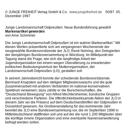
©
JUNGE FREIHEIT Verlag GmbH & Co.
www.jungefreiheit.de
50/97 05.
Dezember 1997
Junge Landsmannschaft Ostpreußen: Neue Bundesführung gewählt
Markenartikel geworden
von Arne Schimmer
Die Junge Landsmannschaft Ostpreußen ist ein wahrer Markenartikel." Mit
diesen Worten präsentierte sich am vergangenen Wochenende der
neugewählte Bundesvorsitzende der JLO, René Nehring, den Delegierten
der diesjährigen Bundesversammlung in Würzburg. Im Mittelpunkt der
Tagung stand die Frage, wie sich die langfristige Arbeit der
Jugendorgansiation bei einem wegen Überalterung zu erwartenden
politischen Bedeutungsverlust der Mutterorganisation, der
Landsmannschaft Ostpreußen (LO), gestalten soll.
In seinem Jahresbericht konnte der scheidende Bundesvorsitzende
Bernhard Knapstein auf den stetigen Mitgliederzuwachs und die gute
Zusammenarbeit mit anderen Verbänden im national-konservativen
Spektrum verweisen; dazu zählte er die Burschenschaften, die
"Deutschland-Bewegung" von Alfred Mechtersheimer, bündische Gruppen
und verschiedene Parteien. Die öffentlichkeitswirksamste Aktion der JLO in
diesem Jahr sei die Präsenz auf dem Deutschlandtreffen der Ostpreußen in
Düsseldorf gewesen. Als Großveranstaltung für das kommende Jahr
bereitet die JLO eine Bundesversammlung vor, die im September 1998 in
Mitteldeutschland stattfinden soll und auf der die rund 1.200 Mitglieder über
die künftige innere Organsiation und eine eventuelle Namenserweiterung
befragt werden sollen.