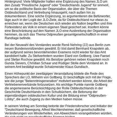
Hintergrund: Viele Mitglieder halten eine Ergänzung des Names JLO um
den Zusatz "Preußische Jugend" oder "Deutschlands Jugend" für sinnvoll,
um so die politische Basis der Organsiation, die über die Themen
Ostdeutschland und Vertreibung hinausgeht, nach außen hin zu
dokumentieren. Eine solche Ergänzung, so argumentieren die Befürworter,
läge auch in der Logik der JLO-Ziele, da für Ostdeutschland nur etwas zu
erreichen sei, wenn die Deutschen sich wieder als Nation begriffen und ihre
Fortexistenz als Volk in einem eigenen Staat gesichert sei. Insofern könne
eine Beschränkung auf den Namen JLO eine Ausbreitung der Organisation
hemmen, da sich das Thema Ostpreußen gesamtgesellschaftlich in einer
Randlage befinde.
Bei der Neuwahl des Vorstandes wurde René Nehring (22) aus Berlin zum
neuen Bundesvorsitzenden gewählt. Er löst damit Bernhard Knapstein ab,
der aufgrund seines bevorstehenden Examens nicht wieder für das Amt
kandidiert hatte. Zu Stellvertretern wurden Elard von Gottberg, Uwe Faesel
und Stefan Rochow gewählt. Als Beisitzer gehören neben Knapstein noch
Gunda Sievers, Christian Schaar und Rüdiger Stolle dem Vorstand an. In
seinem Amt bestätigt wurde Schatzmeister Klaus Gundlach.
Einen Höhepunkt der zweitägigen Veranstaltung bildete die Rede des
Sprechers der LO, Wilhelm von Gottberg. Er beschäftigte sich mit der Frage,
wie die junge "Bekenntnisgeneration" motiviert werden könne, die Arbeit der
Vertriebenenverbände fortzusetzen. Als wichtige Punkte nannte Gottberg
die angemessene Berücksichtigung der Rolle Ostdeutschlands in der
Geschichte Deutschlands in den Schulbüchern, die Betonung der
eigenständigen ostdeutschen Kultur und die Bildung einer "Ostpreußen-
Lobby", die auch Zugang zu den Medien haben müsse.
In seinem Vortrag am Sonntag betonte der Friedensforscher und Initiator der
"Deutschland-Bewegung, Alfred Mechtersheimer, daß gesellschaftliche
Veränderungen von Minderheiten, von Abweichlern vorangetrieben würden,