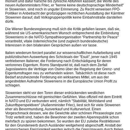
moniert und dafür harsche bis zynische Abfuhren kassiert; die Worte des
neuen Außenministers Frlec, er "kenne keine deutschsprachige Minderheit"
in Slowenien, sind noch in unguter Erinnerung. Zu Recht verweisen FPÖ-
Politiker in Anbetracht der großzügigen rechtlichen Ausstattung der Kärntner
Slowenen darauf, daß Volksgruppenpolitik keine Einbahnstraße darstellen
dürfe.
Die Wiener Bundesregierung muß sich die Kritik gefallen lassen, daß sie,
während sie US-amerikanischem Wunsch entsprechend die Einbindung
Sloweniens in die NATO-Sympathieorganisation "Partnership for Peace"
vorantreibt, vitale österreichische (und zugleich bundesdeutsche)
Interessen in den bilateralen Gesprächen außen vor lasse.
Italien wiederum forciert parallel zur wissenschaftlichen Aufarbeitung und
publizistischen Auswertung des Schicksals der "Esuli", jener nach 1945
vertriebenen Italiener, die Forderung nach Entschädigung für deren
verlorenes Eigentum. Roms Standpunkt ist, daß nach dem Zerfall
Jugoslawiens die Verträge von Osimo über die Regelung der Grenz- und
Eigentumsfragen neu zu verhandeln wären. Tatsächlich ist diese nach
Bedarf anzuheizende Forderung ein wirksames Mittel, um aus der
angestrebten Aufnahme Sloweniens in die Europäische Union Profit zu
schlagen.
Slowenien steht vor den Toren dieser erdrückenden westlichen
Zusammenschlüsse mit gemischten Gefühlen. Was offiziell mit dem Eintritt
in NATO und EU verbunden wird, nämlich "Stabilität, Wohlstand und
Zukunftsperspektiven" (Außenminister Frlec), liest sich für viele Slowenen
eher als Bevormundung, Ausverkauf und Kulturverlust. Einen
Vorgeschmack dessen, wie die Gewichte aller schönen Phraseologie zum
Trotz verteilt sind, haben die Bewohner der zweiten Alpenrepublik schon
mehrfach zu spüren bekommen. So wurden der EU zuliebe Restriktionen
für den Grunderwerb durch Ausländer weitgehend abgeschafft. Anstatt der
versprochenen Freizügigkeit werden jedoch die Grenzmauern durch Italien