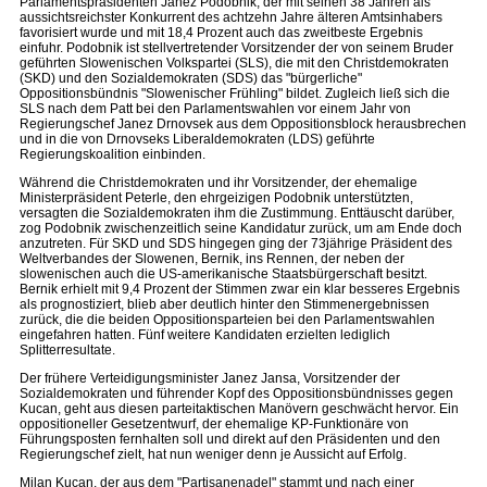
Parlamentspräsidenten Janez Podobnik, der mit seinen 38 Jahren als
aussichtsreichster Konkurrent des achtzehn Jahre älteren Amtsinhabers
favorisiert wurde und mit 18,4 Prozent auch das zweitbeste Ergebnis
einfuhr. Podobnik ist stellvertretender Vorsitzender der von seinem Bruder
geführten Slowenischen Volkspartei (SLS), die mit den Christdemokraten
(SKD) und den Sozialdemokraten (SDS) das "bürgerliche"
Oppositionsbündnis "Slowenischer Frühling" bildet. Zugleich ließ sich die
SLS nach dem Patt bei den Parlamentswahlen vor einem Jahr von
Regierungschef Janez Drnovsek aus dem Oppositionsblock herausbrechen
und in die von Drnovseks Liberaldemokraten (LDS) geführte
Regierungskoalition einbinden.
Während die Christdemokraten und ihr Vorsitzender, der ehemalige
Ministerpräsident Peterle, den ehrgeizigen Podobnik unterstützten,
versagten die Sozialdemokraten ihm die Zustimmung. Enttäuscht darüber,
zog Podobnik zwischenzeitlich seine Kandidatur zurück, um am Ende doch
anzutreten. Für SKD und SDS hingegen ging der 73jährige Präsident des
Weltverbandes der Slowenen, Bernik, ins Rennen, der neben der
slowenischen auch die US-amerikanische Staatsbürgerschaft besitzt.
Bernik erhielt mit 9,4 Prozent der Stimmen zwar ein klar besseres Ergebnis
als prognostiziert, blieb aber deutlich hinter den Stimmenergebnissen
zurück, die die beiden Oppositionsparteien bei den Parlamentswahlen
eingefahren hatten. Fünf weitere Kandidaten erzielten lediglich
Splitterresultate.
Der frühere Verteidigungsminister Janez Jansa, Vorsitzender der
Sozialdemokraten und führender Kopf des Oppositionsbündnisses gegen
Kucan, geht aus diesen parteitaktischen Manövern geschwächt hervor. Ein
oppositioneller Gesetzentwurf, der ehemalige KP-Funktionäre von
Führungsposten fernhalten soll und direkt auf den Präsidenten und den
Regierungschef zielt, hat nun weniger denn je Aussicht auf Erfolg.
Milan Kucan, der aus dem "Partisanenadel" stammt und nach einer