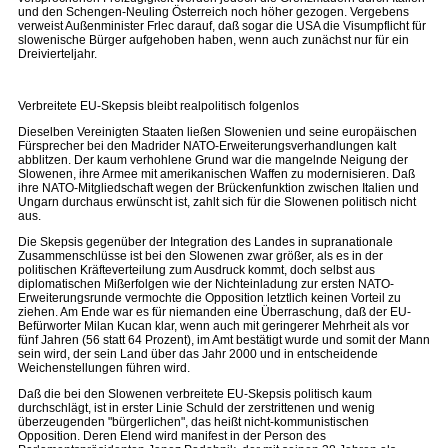
und den Schengen-Neuling Österreich noch höher gezogen. Vergebens
verweist Außenminister Frlec darauf, daß sogar die USA die Visumpflicht für
slowenische Bürger aufgehoben haben, wenn auch zunächst nur für ein
Dreivierteljahr.
Verbreitete EU-Skepsis bleibt realpolitisch folgenlos
Dieselben Vereinigten Staaten ließen Slowenien und seine europäischen
Fürsprecher bei den Madrider NATO-Erweiterungsverhandlungen kalt
abblitzen. Der kaum verhohlene Grund war die mangelnde Neigung der
Slowenen, ihre Armee mit amerikanischen Waffen zu modernisieren. Daß
ihre NATO-Mitgliedschaft wegen der Brückenfunktion zwischen Italien und
Ungarn durchaus erwünscht ist, zahlt sich für die Slowenen politisch nicht
aus.
Die Skepsis gegenüber der Integration des Landes in supranationale
Zusammenschlüsse ist bei den Slowenen zwar größer, als es in der
politischen Kräfteverteilung zum Ausdruck kommt, doch selbst aus
diplomatischen Mißerfolgen wie der Nichteinladung zur ersten NATO-
Erweiterungsrunde vermochte die Opposition letztlich keinen Vorteil zu
ziehen. Am Ende war es für niemanden eine Überraschung, daß der EU-
Befürworter Milan Kucan klar, wenn auch mit geringerer Mehrheit als vor
fünf Jahren (56 statt 64 Prozent), im Amt bestätigt wurde und somit der Mann
sein wird, der sein Land über das Jahr 2000 und in entscheidende
Weichenstellungen führen wird.
Daß die bei den Slowenen verbreitete EU-Skepsis politisch kaum
durchschlägt, ist in erster Linie Schuld der zerstrittenen und wenig
überzeugenden "bürgerlichen", das heißt nicht-kommunistischen
Opposition. Deren Elend wird manifest in der Person des