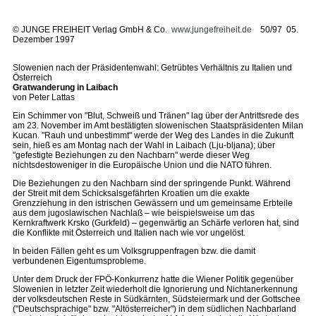
©
JUNGE FREIHEIT Verlag GmbH & Co.
www.jungefreiheit.de
50/97 05.
Dezember 1997
Slowenien nach der Präsidentenwahl: Getrübtes Verhältnis zu Italien und
Österreich
Gratwanderung in Laibach
von Peter Lattas
Ein Schimmer von "Blut, Schweiß und Tränen" lag über der Antrittsrede des
am 23. November im Amt bestätigten slowenischen Staatspräsidenten Milan
Kucan. "Rauh und unbestimmt" werde der Weg des Landes in die Zukunft
sein, hieß es am Montag nach der Wahl in Laibach (Lju-bljana); über
"gefestigte Beziehungen zu den Nachbarn" werde dieser Weg
nichtsdestoweniger in die Europäische Union und die NATO führen.
Die Beziehungen zu den Nachbarn sind der springende Punkt. Während
der Streit mit dem Schicksalsgefährten Kroatien um die exakte
Grenzziehung in den istrischen Gewässern und um gemeinsame Erbteile
aus dem jugoslawischen Nachlaß – wie beispielsweise um das
Kernkraftwerk Krsko (Gurkfeld) – gegenwärtig an Schärfe verloren hat, sind
die Konflikte mit Österreich und Italien nach wie vor ungelöst.
In beiden Fällen geht es um Volksgruppenfragen bzw. die damit
verbundenen Eigentumsprobleme.
Unter dem Druck der FPÖ-Konkurrenz hatte die Wiener Politik gegenüber
Slowenien in letzter Zeit wiederholt die Ignorierung und Nichtanerkennung
der volksdeutschen Reste in Südkärnten, Südsteiermark und der Gottschee
("Deutschsprachige" bzw. "Altösterreicher") in dem südlichen Nachbarland