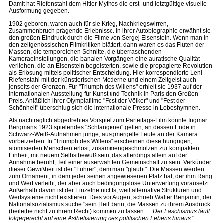
Damit hat Riefenstahl dem Hitler-Mythos die erst- und letztgültige visuelle
Ausformung gegeben.
1902 geboren, waren auch für sie Krieg, Nachkriegswirren,
Zusammenbruch prägende Erlebnisse. In ihrer Autobiographie erwähnt sie
den großen Eindruck durch die Filme von Sergej Eisenstein. Wenn man in
den zeitgenössischen Filmkritiken blättert, dann waren es das Fluten der
Massen, die temporeichen Schnitte, die überraschenden
Kameraeinstellungen, die banalen Vorgängen eine auratische Qualität
verliehen, die an Eisenstein begeisterten, sowie die propagierte Revolution
als Erlösung mittels politischer Entscheidung. Hier korrespondierte Leni
Riefenstahl mit der künstlerischen Moderne und einem Zeitgeist auch
jenseits der Grenzen. Für "Triumph des Willens" erhielt sie 1937 auf der
Internationalen Ausstellung für Kunst und Technik in Paris den Großen
Preis. Anläßlich ihrer Olympiafilme "Fest der Völker" und "Fest der
Schönheit" überschlug sich die internationale Presse in Lobeshymnen.
Als nachträglich abgedrehtes Vorspiel zum Parteitags-Film könnte Ingmar
Bergmans 1923 spielendes "Schlangenei" gelten, an dessen Ende in
Schwarz-Weiß-Aufnahmen junge, ausgmergelte Leute an der Kamera
vorbeiziehen. In "Triumph des Willens" erscheinen diese hungrigen,
atomisierten Menschen erlöst, zusammengeschmolzen zur kompakten
Einheit, mit neuem Selbstbewußtsein, das allerdings allein auf der
Annahme beruht, Teil einer auserwählten Gemeinschaft zu sein. Verkünder
dieser Gewißheit ist der "Führer", dem man "glaubt". Die Massen werden
zum Ornament, in dem jeder seinen angewiesenen Platz hat, der ihm Rang
und Wert verleiht, der aber auch bedingungslose Unterwerfung vorausetzt.
Außerhalb davon ist der Einzelne nichts, weil alternative Strukturen und
Wertsysteme nicht existieren. Dies vor Augen, schrieb Walter Benjamin, der
Nationalsozialismus suche "sein Heil darin, die Massen zu ihrem Ausdruck
(beileibe nicht zu ihrem Recht) kommen zu lassen …
Der Faschismus läuft
folgegerecht auf eine Ästhetisierung des politischen Lebens hinaus
."