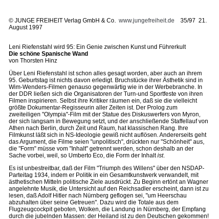
©
JUNGE FREIHEIT Verlag GmbH & Co.
www.jungefreiheit.de
35/97 21.
August 1997
Leni Riefenstahl wird 95: Ein Genie zwischen Kunst und Führerkult
Die schöne Spanische Wand
von Thorsten Hinz
Über Leni Riefenstahl ist schon alles gesagt worden, aber auch an ihrem
95. Geburtstag ist nichts davon erledigt. Bruchstücke ihrer Ästhetik sind in
Wim-Wenders-Filmen genauso gegenwärtig wie in der Werbebranche. In
der DDR ließen sich die Organisatoren der Turn-und Sportfeste von ihren
Filmen inspirieren. Selbst ihre Kritiker räumen ein, daß sie die vielleicht
größte Dokumentar-Regisseurin aller Zeiten ist. Der Prolog zum
zweiteiligen "Olympia"-Film mit der Statue des Diskuswerfers von Myron,
der sich langsam in Bewegung setzt, und der anschließende Staffellauf von
Athen nach Berlin, durch Zeit und Raum, hat klassischen Rang. Ihre
Filmkunst läßt sich in NS-Ideologie gewiß nicht auflösen. Andererseits geht
das Argument, die Filme seien "unpolitisch", drückten nur "Schönheit" aus,
die "Form" müsse vom "Inhalt" getrennt werden, schon deshalb an der
Sache vorbei, weil, so Umberto Eco, die Form der Inhalt
ist
.
Es ist unbestreitbar, daß der Film "Triumph des Willens" über den NSDAP-
Parteitag 1934, indem er Politik in ein Gesamtkunstwerk verwandelt, mit
ästhetischen Mitteln politische Ziele ausdrückt. Zu Beginn ertönt an Wagner
angelehnte Musik, die Untersicht auf den Reichsadler erscheint, dann ist zu
lesen, daß Adolf Hitler nach Nürnberg geflogen sei, "um Heerschau
abzuhalten über seine Getreuen". Dazu wird die Totale aus dem
Flugzeugcockpit geboten, Wolken, die Landung in Nürnberg, der Empfang
durch die jubelnden Massen: der Heiland ist zu den Deutschen gekommen!