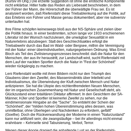
(Kursiv im Orig.) Die erzielte Suggestion ist ohne die erotische Komponente
nicht erklärbar. Hitler hatte das Reden als Liebesakt beschrieben, in dem
der Führer der Mann, die Hörerschaft die überwältigte Frau sei. Es ist
analysiert worden, daß Riefenstahl diese Triebablenkung auf die Politik, auf
das Erlebnis von Führer und Masse genau dokumentiert, aber nie subversiv
unterlaufen hat.
Ihre Filme schöpfen keineswegs bloß aus der NS-Sphäre und zielen über
die Politik hinaus. In einer bestimmten, schon lange vor 1933 erschienenen
Literatur ist der Wunsch nachzulesen, die unwägbar Sexualität in ein
Naturerlebnis abzubiegen: Statt des Geschlechtsaktes erfolgt die
Triebabwehr durch das Bad im Wald- oder Bergsee, mithin die Vereinigung
mit der Natur: einer überindividuellen, naturgegebenen Ordnung. Was Ernst
Bloch als Teil des Zivilisierungsprozesses beschreibt: daß die Natur für den
Menschen, der aus ihr heraustritt, zur Landschaft wird, sucht Riefenstahl mit
dem Lauf der nackten Sportler durch die Natur in "Fest der Schönheit"
wieder rückgängig zu machen.
Leni Riefenstahl wollte mit ihren Bildern nicht nur den Triumph des
Glaubens über den Zweifel, des Masseninstinkts über Intellekt und
Individualismus, die Überwindung der Kluft zwischen Mensch und Natur
antizipieren. Sie hat die Utopie des nichtentfremdeten Neuen Menschen,
der im organischen Zusammenhang mit Natur und Gesellschaft steht, als
Glückzustand einer totalitären Diktatur affirmiert. In den Gesichtern der SA-
Männer, HJler und Sportler ist keinerlei Zweifel zu sehen, nur die
eindimensionale Hingabe an die "Sache". So entsteht der Schein der
"Schönheit", der "milden hohen Übereinstimmung alles dessen, was
unmittelbar, ohne Überlegen und Nachdenken zu erfordern, gefällt"
(Goethe). Doch die Rückverwandlung der Moderne in einen "Naturzustand"
kann nur artifiziell sein; die zwangsläufige – bei ihr allerdings nicht einmal
erahnbare – Kehrseite sind Tabuisierung, Verbot, Terror.
Wegen dieser Aporie drapiert die anhaltende Lust an der Riefenstahl-