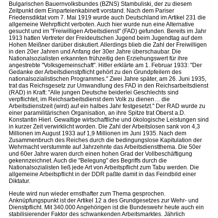
Bulgarischen Bauernvolksbundes (BZNS) Stambuliski, der zu diesem
Zeitpunkt dem Einparteienkabinett vorstand. Nach dem Pariser
Friedensdiktat vom 7. Mai 1919 wurde auch Deutschland im Artikel 231 die
allgemeine Wehrpflicht verboten. Auch hier wurde nun eine Alternative
gesucht und im "Freiwilligen Arbeitsdienst" (FAD) gefunden. Bereits im Jahr
1913 hatten Vertreter der Freideutschen Jugend beim Jugendtag auf dem
Hohen Meißner darüber diskutiert. Allerdings blieb die Zahl der Freiwilligen
in den 20er Jahren und Anfang der 30er Jahre überschaubar. Die
Nationalsozialisten erkannten frühzeitig den Erziehungswert für ihre
angestrebte "Volksgemeinschaft". Hitler erklärte am 1. Februar 1933: "Der
Gedanke der Arbeitsdienstpflicht gehört zu den Grundpfeilern des
nationalsozialistischen Programmes." Zwei Jahre später, am 26. Juni 1935,
trat das Reichsgesetz zur Umwandlung des FAD in den Reichsarbeitsdienst
(RAD) in Kraft: "Alle jungen Deutsche beiderlei Geschlechts sind
verpflichtet, im Reichsarbeitsdienst dem Volk zu dienen… die
Arbeitsdienstzeit (wird) auf ein halbes Jahr festgesetzt." Der RAD wurde zu
einer paramilitärischen Organisation, an ihre Spitze trat Oberst a.D.
Konstantin Hierl. Gewaltige wirtschaftliche und ökologische Leistungen sind
in kurzer Zeit verwirklicht worden. Die Zahl der Arbeitslosen sank von 4,3
Millionen im August 1933 auf 1,9 Millionen im Juni 1935. Nach dem
Zusammenbruch des Reiches durch die bedingungslose Kapitulation der
Wehrmacht verstummte auf Jahrzehnte das Arbeitsdienstthema. Die 50er
und 60er Jahre waren durch einen hohen Grad der Vollbeschäftigung
gekennzeichnet. Auch die "Belegung" des Begriffs durch die
Nationalsozialisten ließ jede Art von Arbeitspflicht zum Tabu werden. Die
allgemeine Arbeitspflicht in der DDR paßte damit in das Feindbild einer
Diktatur.
Heute wird nun wieder ernsthafter zum Thema gesprochen.
Anknüpfungspunkt ist der Artikel 12 a des Grundgesetzes zur Wehr- und
Dienstpflicht. Mit 340.000 Angehörigen ist die Bundeswehr heute auch ein
stabilisierender Faktor des schwankenden Arbeitsmarktes. Jährlich