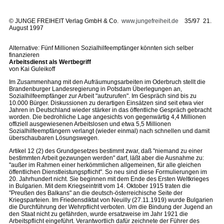
©
JUNGE FREIHEIT Verlag GmbH & Co.
www.jungefreiheit.de
35/97 21.
August 1997
Alternative: Fünf Millionen Sozialhilfeempfänger könnten sich selber
finanzieren
Arbeitsdienst als Wertbegriff
von Kai Guleikoff
Im Zusammenhang mit den Aufräumungsarbeiten im Oderbruch stellt die
Brandenburger Landesregierung in Potsdam Überlegungen an,
Sozialhilfeempfänger zur Arbeit "aufzurufen". Im Gespräch sind bis zu
10.000 Bürger. Diskussionen zu derartigen Einsätzen sind seit etwa vier
Jahren in Deutschland wieder stärker in das öffentliche Gespräch gebracht
worden. Die bedrohliche Lage angesichts von gegenwärtig 4,4 Millionen
offiziell ausgewiesenen Arbeitslosen und etwa 5,5 Millionen
Sozialhilfeempfängern verlangt (wieder einmal) nach schnellen und damit
überschaubaren Lösungswegen.
Artikel 12 (2) des Grundgesetzes bestimmt zwar, daß "niemand zu einer
bestimmten Arbeit gezwungen werden" darf, läßt aber die Ausnahme zu:
"außer im Rahmen einer herkömmlichen allgemeinen, für alle gleichen
öffentlichen Dienstleistungspflicht". So neu sind diese Formulierungen im
20. Jahrhundert nicht. Sie beginnen mit dem Ende des Ersten Weltkrieges
in Bulgarien. Mit dem Kriegseintritt vom 14. Oktober 1915 traten die
"Preußen des Balkans" an die deutsch-österreichische Seite der
Kriegsparteien. Im Friedensdiktat von Neuilly (27.11.1919) wurde Bulgarien
die Durchführung der Wehrpflicht verboten. Um die Bindung der Jugend an
den Staat nicht zu gefährden, wurde ersatzweise im Jahr 1921 die
Arbeitspflicht eingeführt. Verantwortlich dafür zeichnete der Führer des