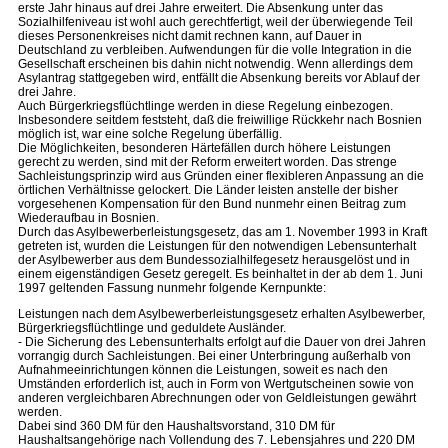
erste Jahr hinaus auf drei Jahre erweitert. Die Absenkung unter das
Sozialhilfeniveau ist wohl auch gerechtfertigt, weil der überwiegende Teil
dieses Personenkreises nicht damit rechnen kann, auf Dauer in
Deutschland zu verbleiben. Aufwendungen für die volle Integration in die
Gesellschaft erscheinen bis dahin nicht notwendig. Wenn allerdings dem
Asylantrag stattgegeben wird, entfällt die Absenkung bereits vor Ablauf der
drei Jahre.
Auch Bürgerkriegsflüchtlinge werden in diese Regelung einbezogen.
Insbesondere seitdem feststeht, daß die freiwillige Rückkehr nach Bosnien
möglich ist, war eine solche Regelung überfällig.
Die Möglichkeiten, besonderen Härtefällen durch höhere Leistungen
gerecht zu werden, sind mit der Reform erweitert worden. Das strenge
Sachleistungsprinzip wird aus Gründen einer flexibleren Anpassung an die
örtlichen Verhältnisse gelockert. Die Länder leisten anstelle der bisher
vorgesehenen Kompensation für den Bund nunmehr einen Beitrag zum
Wiederaufbau in Bosnien.
Durch das Asylbewerberleistungsgesetz, das am 1. November 1993 in Kraft
getreten ist, wurden die Leistungen für den notwendigen Lebensunterhalt
der Asylbewerber aus dem Bundessozialhilfegesetz herausgelöst und in
einem eigenständigen Gesetz geregelt. Es beinhaltet in der ab dem 1. Juni
1997 geltenden Fassung nunmehr folgende Kernpunkte:
Leistungen nach dem Asylbewerberleistungsgesetz erhalten Asylbewerber,
Bürgerkriegsflüchtlinge und geduldete Ausländer.
- Die Sicherung des Lebensunterhalts erfolgt auf die Dauer von drei Jahren
vorrangig durch Sachleistungen. Bei einer Unterbringung außerhalb von
Aufnahmeeinrichtungen können die Leistungen, soweit es nach den
Umständen erforderlich ist, auch in Form von Wertgutscheinen sowie von
anderen vergleichbaren Abrechnungen oder von Geldleistungen gewährt
werden.
Dabei sind 360 DM für den Haushaltsvorstand, 310 DM für
Haushaltsangehörige nach Vollendung des 7. Lebensjahres und 220 DM