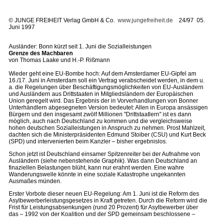
©
JUNGE FREIHEIT Verlag GmbH & Co.
www.jungefreiheit.de
24/97 05.
Juni 1997
Ausländer: Bonn kürzt seit 1. Juni die Sozialleistungen
Grenze des Machbaren
von Thomas Laake und H.-P. Rißmann
Wieder geht eine EU-Bombe hoch: Auf dem Amsterdamer EU-Gipfel am
16./17. Juni in Amsterdam soll ein Vertrag verabscheidet werden, in dem u.
a. die Regelungen über Beschäftigungsmöglichkeiten von EU-Ausländern
und Ausländern aus Drittstaaten in Mitgliedsländern der Europäischen
Union geregelt wird. Das Ergebnis der in Vorverhandlungen von Bonner
Unterhändlern abgesegneten Version bedeutet: Allen in Europa ansässigen
Bürgern und den insgesamt zwölf Millionen "Drittstaatlern" ist es dann
möglich, auch nach Deutschland zu kommen und die vergleichsweise
hohen deutschen Sozialleistungen in Anspruch zu nehmen. Prost Mahlzeit,
dachten sich die Ministerpräsidenten Edmund Stoiber (CSU) und Kurt Beck
(SPD) und intervenierten beim Kanzler – bisher ergebnislos.
Schon jetzt ist Deutschland einsamer Spitzenreiter bei der Aufnahme von
Ausländern (siehe nebenstehende Graphik). Was dann Deutschland an
finaziellen Belastungen blüht, kann nur erahnt werden. Eine wahre
Wanderungswelle könnte in eine soziale Katastrophe ungekannten
Ausmaßes münden.
Erster Vorbote dieser neuen EU-Regelung: Am 1. Juni ist die Reform des
Asylbewerberleistungsgesetzes in Kraft getreten. Durch die Reform wird die
Frist für Leistungsabsenkungen (rund 20 Prozent) für Asylbewerber über
das – 1992 von der Koalition und der SPD gemeinsam beschlossene –