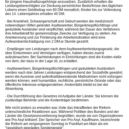
für jüngere Haushaltszugehörige anzusetzen. Zusätzlich erhalten die
Leistungsberechtigten zur Deckung persönlicher Bedürfnisse des täglichen
Lebens einen Geldbetrag von 80 DM monatlich; Kinder bis zur Vollendung
des 14. Lebensjahres erhalten 40 DM.
- Bei Krankheit, Schwangerschaft und Geburt werden die medizinisch
notwendigen Hilfen geleistet. Asylbewerber, Bürgerkriegsflüchtlinge und
geduldete Ausländer sind verpflichtet, während der Dauer des Verfahrens
ihre Arbeitskraft für gemeinnützige Zwecke zur Verfügung zu stellen. Als
Anerkennung und zur Förderung der Arbeitsmotivation wird eine
Aufwandsentschädigung von 2 DM je Stunde gezahlt.
- Empfänger von Leistungen nach dem Asylbewerberleistungsgesetz, die
über Einkommen und Vermögen verfügen, haben dieses zuerst
aufzubrauchen. Bei Sachleistungen in Einrichtungen sind die Kosten dafür
von dem, der dazu in der Lage ist, zu erstatten.
- Asylbewerbern, Bürgerkriegsflüchtlingen und geduldeten Ausländern
werden nach drei Jahren Leistungen entsprechend der Sozialhilfe gewährt,
wenn die Ausreise und aufenthaltsbeendende Maßnahmen nicht vollzogen
werden können, weil humanitäre, rechtliche, persönliche Gründe oder das
öffentliche Interesse entgegenstehen. Andernfalls bleibt es bei der
Absenkung.
- Die Durchführung des Gesetzes ist Aufgabe der Länder. Sie können die
zuständige Behörde und die Kostenträger bestimmen.
Wie nicht anders zu erwarten war, löste das Inkrafttreten der Reform
unterschiedliche Reaktionen aus. Während Politiker des Bundes und der
Länder die Gesetzesnovellierung begrüßten, wurde sie von Organisationen
wie Pro Asyl kritisiert. Der Sprecher von Pro Asyl, Kauffmann, bezeichnete
die Reform am vergangenen Sonntag in Frankfurt am Main als ein
"rassistisch geprägtes Sondergesetz".